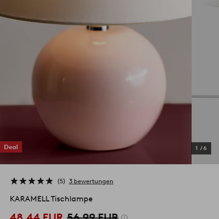
Deal
1
/
6
5
3 bewertungen
KARAMELL Tischlampe
48,44 EUR
56,99 EUR