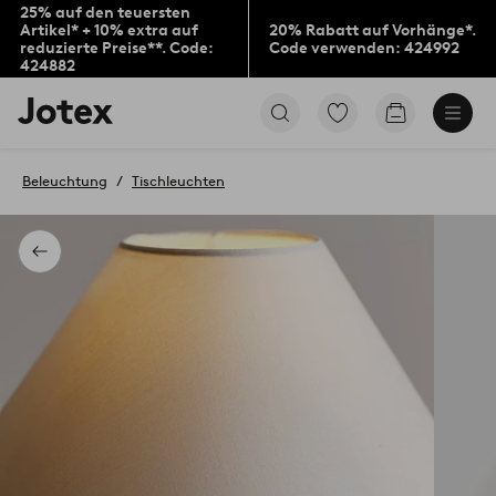
25% auf den teuersten
Artikel* + 10% extra auf
20% Rabatt auf Vorhänge*.
reduzierte Preise**. Code:
Code verwenden: 424992
424882
Jotex-
Zu
Zum
Logo
den
Warenkorb
–
als
zur
Favoriten
Beleuchtung
Tischleuchten
Startseite
markierten
wechseln
Produkten
gehen
Zurück