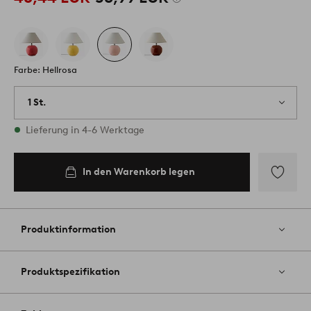
Farbe: Hellrosa
1 St.
Vorrätig
Lieferung in 4-6 Werktage
In den Warenkorb legen
Zu
Favoriten
hinzufüg
Produktinformation
Produktspezifikation