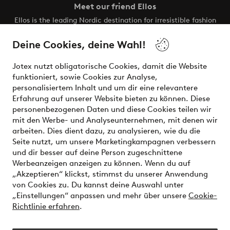
Meet our friend Ellos
Ellos is the leading Nordic destination for irresistible fashion
and beauty. Discover a vast, modern selection of items and
the latest trends, curated to make finding your next look
Deine Cookies, deine Wahl!
effortless. It’s all here.
Jotex nutzt obligatorische Cookies, damit die Website
Visit Ellos
funktioniert, sowie Cookies zur Analyse,
personalisiertem Inhalt und um dir eine relevantere
Erfahrung auf unserer Website bieten zu können. Diese
personenbezogenen Daten und diese Cookies teilen wir
mit den Werbe- und Analyseunternehmen, mit denen wir
Sichere Zahlungen - Jetzt bezahlen oder aufteilen
arbeiten. Dies dient dazu, zu analysieren, wie du die
Seite nutzt, um unsere Marketingkampagnen verbessern
Möchtest du mehr über
unsere
und dir besser auf deine Person zugeschnittene
Zahlungsmöglichkeiten
erfahren?
Werbeanzeigen anzeigen zu können. Wenn du auf
„Akzeptieren“ klickst, stimmst du unserer Anwendung
von Cookies zu. Du kannst deine Auswahl unter
„Einstellungen“ anpassen und mehr über unsere
Cookie-
Richtlinie erfahren
.
Deutschland - Land auswählen