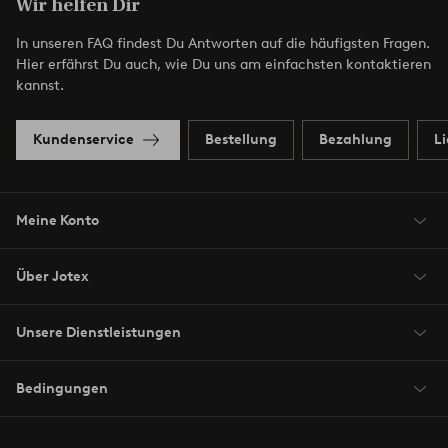
Wir helfen Dir
In unseren FAQ findest Du Antworten auf die häufigsten Fragen.
Hier erfährst Du auch, wie Du uns am einfachsten kontaktieren
kannst.
Kundenservice
Bestellung
Bezahlung
L
Meine Konto
Über Jotex
Unsere Dienstleistungen
Bedingungen