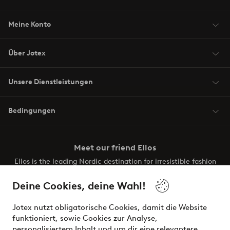
Meine Konto
Über Jotex
Unsere Dienstleistungen
Bedingungen
Meet our friend Ellos
Ellos is the leading Nordic destination for irresistible fashion
and beauty. Discover a vast, modern selection of items and
the latest trends, curated to make finding your next look
Deine Cookies, deine Wahl!
effortless. It’s all here.
Jotex nutzt obligatorische Cookies, damit die Website
Visit Ellos
funktioniert, sowie Cookies zur Analyse,
personalisiertem Inhalt und um dir eine relevantere