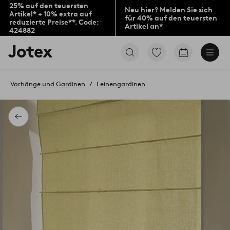
25% auf den teuersten
Neu hier? Melden Sie sich
Artikel* + 10% extra auf
für 40% auf den teuersten
reduzierte Preise**. Code:
Artikel an*
424882
Jotex-
Zu
Zum
Logo
den
Warenkorb
–
als
zur
Favoriten
Vorhänge und Gardinen
Leinengardinen
Startseite
markierten
wechseln
Produkten
gehen
Zurück