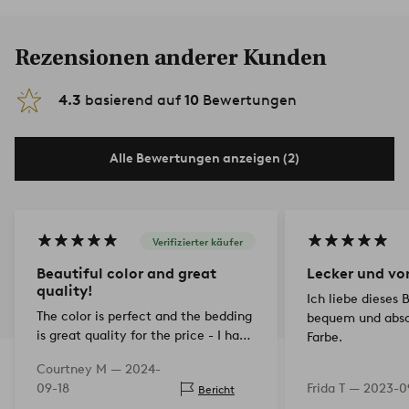
Rezensionen anderer Kunden
4.3
basierend auf
10
Bewertungen
Alle Bewertungen anzeigen (2)
Verifizierter käufer
Beautiful color and great
Lecker und vo
quality!
Ich liebe dieses 
The color is perfect and the bedding
bequem und abso
is great quality for the price - I have
Farbe.
linen bedding from other stored and
Courtney M —
2024-
these are much nicer. Would buy
09-18
Frida T —
2023-0
Bericht
again!