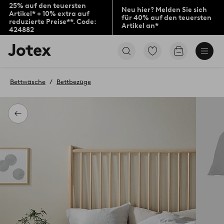
25% auf den teuersten
Neu hier? Melden Sie sich
Artikel* + 10% extra auf
für 40% auf den teuersten
reduzierte Preise**. Code:
Artikel an*
424882
Jotex-
Zu
Zum
Logo
den
Warenkorb
–
als
zur
Favoriten
Bettwäsche
Bettbezüge
Startseite
markierten
wechseln
Produkten
gehen
Zurück