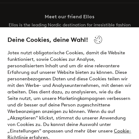
Meet our friend Ellos
Ellos is the leading Nordic destination for irresistible fashion
and beauty. Discover a vast, modern selection of items and
the latest trends, curated to make finding your next look
Deine Cookies, deine Wahl!
effortless. It’s all here.
Jotex nutzt obligatorische Cookies, damit die Website
Visit Ellos
funktioniert, sowie Cookies zur Analyse,
personalisiertem Inhalt und um dir eine relevantere
Erfahrung auf unserer Website bieten zu können. Diese
personenbezogenen Daten und diese Cookies teilen wir
mit den Werbe- und Analyseunternehmen, mit denen wir
Sichere Zahlungen - Jetzt bezahlen oder aufteilen
arbeiten. Dies dient dazu, zu analysieren, wie du die
Seite nutzt, um unsere Marketingkampagnen verbessern
Möchtest du mehr über
unsere
und dir besser auf deine Person zugeschnittene
Zahlungsmöglichkeiten
erfahren?
Werbeanzeigen anzeigen zu können. Wenn du auf
„Akzeptieren“ klickst, stimmst du unserer Anwendung
von Cookies zu. Du kannst deine Auswahl unter
„Einstellungen“ anpassen und mehr über unsere
Cookie-
Richtlinie erfahren
.