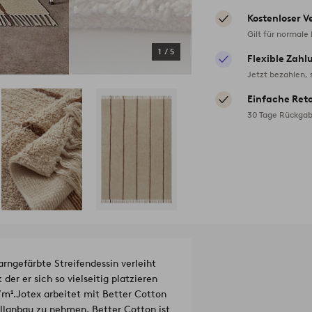
Kostenloser V
Gilt für normale
1
/
5
Flexible Zahl
Jetzt bezahlen, 
Einfache Ret
30 Tage Rückgab
rngefärbte Streifendessin verleiht
der er sich so vielseitig platzieren
/m².
Jotex arbeitet mit Better Cotton
lanbau zu nehmen. Better Cotton ist