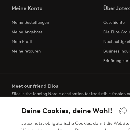
Meine Konto
Über Jotex
Meine Bestellungen
Geschichte
Meine Angebote
Die Ellos Grou
Mein Profil
Nachhaltigkei
Meine retouren
Business inqui
Erklärung zur 
Meet our friend Ellos
Ellos is the leading Nordic destination for irresistible fashion
selection of items and the latest trends, curated to make findin
Deine Cookies, deine Wahl!
Jotex nutzt obligatorische Cookies, damit die Website 