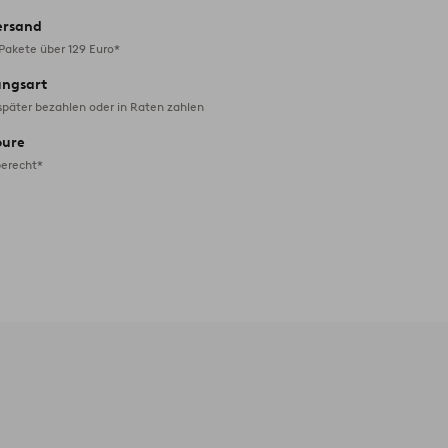
ersand
 Pakete über 129 Euro*
ungsart
später bezahlen oder in Raten zahlen
oure
erecht*