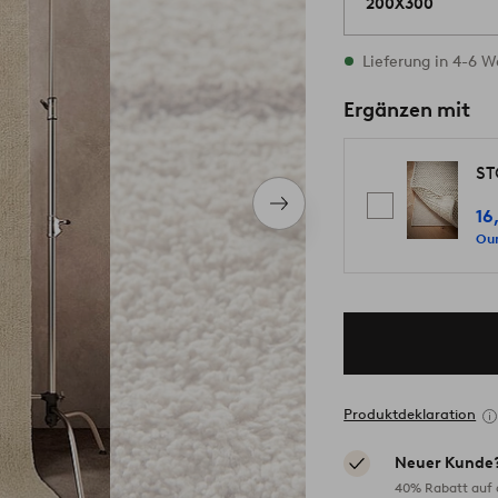
200X300
Vorrätig
Lieferung in 4-6 
Ergänzen mit
ST
Nächstes
16
Produkt
Our
Produktdeklaration
Neuer Kunde
40% Rabatt auf d