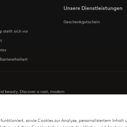
Unsere Dienstleistungen
Geschenkgutschein
p stellt sich vor
t
ries
Barrierefreiheit
 and beauty. Discover a vast, modern
g your next look effortless. It’s all here.
Visit Ellos
funktioniert, sowie Cookies zur Analyse, personalisiertem Inhalt 