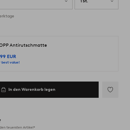
1 St.
Werktage
OPP Antirutschmatte
,99 EUR
 best value!
In den Warenkorb legen
Zu
Favoriten
hinzufügen
?
en teuersten Artikel*