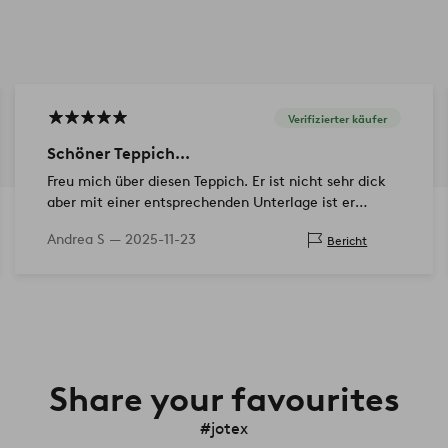
Verifizierter käufer
Schöner Teppich...
Freu mich über diesen Teppich. Er ist nicht sehr dick
aber mit einer entsprechenden Unterlage ist er
perfekt. Preis ist gut, Lieferzeit etwas länger. Von mir
Andrea S —
2025-11-23
Bericht
eine Kaufempfehlung!
Share your favourites
#jotex