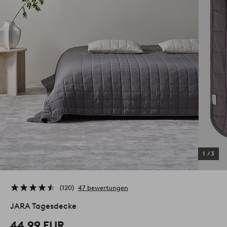
1
/
3
120
47 bewertungen
JARA Tagesdecke
44,99 EUR