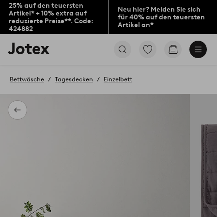
25% auf den teuersten
Neu hier? Melden Sie sich
Artikel* + 10% extra auf
für 40% auf den teuersten
reduzierte Preise**. Code:
Artikel an*
424882
Jotex-
Zu
Zum
Logo
den
Warenkorb
–
als
zur
Favoriten
Bettwäsche
Tagesdecken
Einzelbett
Startseite
markierten
wechseln
Produkten
gehen
Zurück