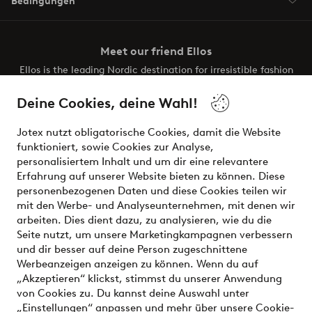
Bedingungen
Meet our friend Ellos
Ellos is the leading Nordic destination for irresistible fashion
and beauty. Discover a vast, modern selection of items and
the latest trends, curated to make finding your next look
Deine Cookies, deine Wahl!
effortless. It’s all here.
Jotex nutzt obligatorische Cookies, damit die Website
Visit Ellos
funktioniert, sowie Cookies zur Analyse,
personalisiertem Inhalt und um dir eine relevantere
Erfahrung auf unserer Website bieten zu können. Diese
personenbezogenen Daten und diese Cookies teilen wir
mit den Werbe- und Analyseunternehmen, mit denen wir
Sichere Zahlungen - Jetzt bezahlen oder aufteilen
arbeiten. Dies dient dazu, zu analysieren, wie du die
Seite nutzt, um unsere Marketingkampagnen verbessern
Möchtest du mehr über
unsere
und dir besser auf deine Person zugeschnittene
Zahlungsmöglichkeiten
erfahren?
Werbeanzeigen anzeigen zu können. Wenn du auf
„Akzeptieren“ klickst, stimmst du unserer Anwendung
von Cookies zu. Du kannst deine Auswahl unter
„Einstellungen“ anpassen und mehr über unsere
Cookie-