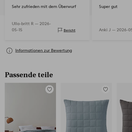
Sehr zufrieden mit dem Überwurf
Super gut
Ulla-britt R —
2026-
05-15
Anki J —
2026-0
Bericht
Informationen zur Bewertung
Passende teile
Zu
Zu
Favoriten
Favoriten
hinzufügen
hinzufügen