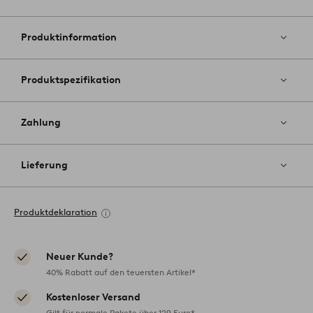
Zu
Favoriten
hinzufüg
Produktinformation
Produktspezifikation
Zahlung
Lieferung
Produktdeklaration
Neuer Kunde?
40% Rabatt auf den teuersten Artikel*
Kostenloser Versand
Gilt für normale Pakete über 129 Euro*