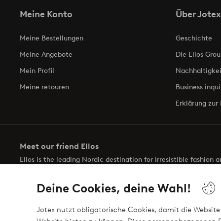
Meine Konto
Über Jotex
Meine Bestellungen
Geschichte
Meine Angebote
Die Ellos Grou
Mein Profil
Nachhaltigkei
Meine retouren
Business inqui
Erklärung zur 
Meet our friend Ellos
Ellos is the leading Nordic destination for irresistible fashion
selection of items and the latest trends, curated to make findin
Deine Cookies, deine Wahl!
Jotex nutzt obligatorische Cookies, damit die Website 