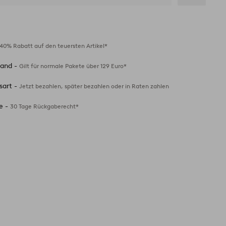
Zu
Favoriten
hinzufügen
40% Rabatt auf den teuersten Artikel*
sand -
Gilt für normale Pakete über 129 Euro*
sart -
Jetzt bezahlen, später bezahlen oder in Raten zahlen
e -
30 Tage Rückgaberecht*