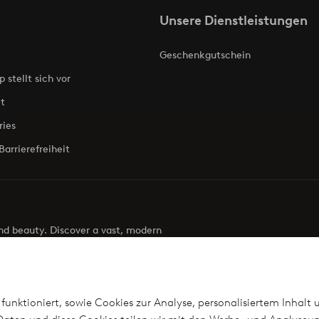
Unsere Dienstleistungen
Geschenkgutschein
p stellt sich vor
t
ries
Barrierefreiheit
 and beauty. Discover a vast, modern
g your next look effortless. It’s all here.
Visit Ellos
funktioniert, sowie Cookies zur Analyse, personalisiertem Inhalt 