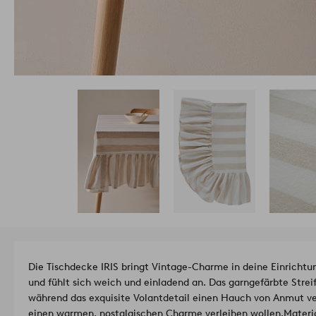
Die Tischdecke IRIS bringt Vintage-Charme in deine Einrichtun
und fühlt sich weich und einladend an. Das garngefärbte Streif
während das exquisite Volantdetail einen Hauch von Anmut verl
einen warmen, nostalgischen Charme verleihen wollen.