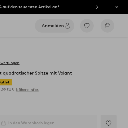
% auf den teuersten Artikel an*
Schli
Anmelden
Zu
Zum
den
Warenko
als
Favoriten
markierten
Produkten
gehen
ewertungen
t quadratischer Spitze mit Volant
utlet
4,99 EUR
Nähere Infos
In den Warenkorb legen