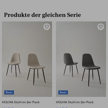
Produkte der gleichen Serie
Zu
Zu
Favoriten
Favori
hinzufügen
hinzuf
Basic
Basic
HOLMA Stuhl im 2er-Pack
HOLMA Stuhl im 2er-Pack