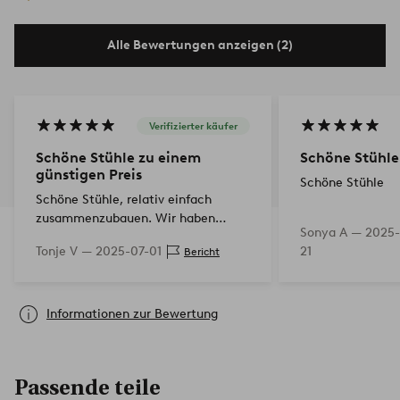
Alle Bewertungen anzeigen (2)
Verifizierter käufer
Schöne Stühle zu einem
Schöne Stühle
günstigen Preis
Schöne Stühle
Schöne Stühle, relativ einfach
zusammenzubauen. Wir haben
Sonya A —
2025-
insgesamt 10 Stück bestellt und sind
Tonje V —
2025-07-01
21
Bericht
sehr zufrieden. Sie sind stabil zum
Sitzen und man kann wahrscheinl…
Informationen zur Bewertung
Passende teile