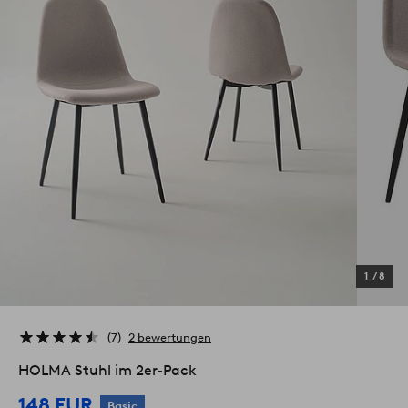
1
/
8
7
2 bewertungen
HOLMA Stuhl im 2er-Pack
148 EUR
Basic