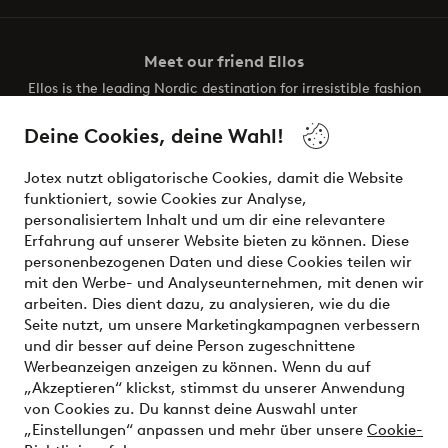
Meet our friend Ellos
Ellos is the leading Nordic destination for irresistible fashion
and beauty. Discover a vast, modern selection of items and
the latest trends, curated to make finding your next look
Deine Cookies, deine Wahl!
effortless. It’s all here.
Jotex nutzt obligatorische Cookies, damit die Website
Visit Ellos
funktioniert, sowie Cookies zur Analyse,
personalisiertem Inhalt und um dir eine relevantere
Erfahrung auf unserer Website bieten zu können. Diese
personenbezogenen Daten und diese Cookies teilen wir
mit den Werbe- und Analyseunternehmen, mit denen wir
Sichere Zahlungen - Jetzt bezahlen oder aufteilen
arbeiten. Dies dient dazu, zu analysieren, wie du die
Seite nutzt, um unsere Marketingkampagnen verbessern
Möchtest du mehr über
unsere
und dir besser auf deine Person zugeschnittene
Zahlungsmöglichkeiten
erfahren?
Werbeanzeigen anzeigen zu können. Wenn du auf
„Akzeptieren“ klickst, stimmst du unserer Anwendung
von Cookies zu. Du kannst deine Auswahl unter
„Einstellungen“ anpassen und mehr über unsere
Cookie-