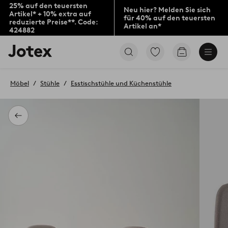
25% auf den teuersten
Neu hier? Melden Sie sich
Artikel* + 10% extra auf
für 40% auf den teuersten
reduzierte Preise**. Code:
Artikel an*
424882
Jotex-
Zu
Zum
Logo
den
Warenkorb
–
als
zur
Favoriten
Möbel
Stühle
Esstischstühle und Küchenstühle
Startseite
markierten
wechseln
Produkten
gehen
Zurück