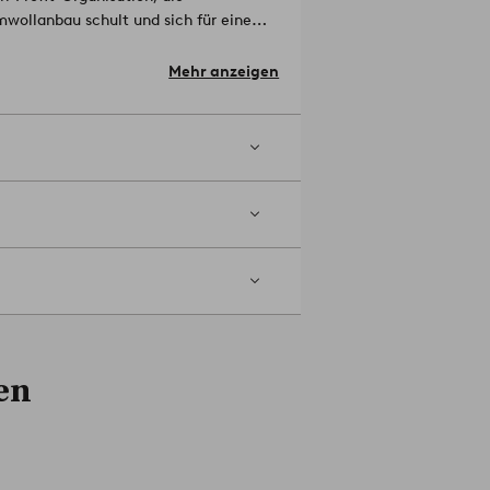
wollanbau schult und sich für eine
t. Better Cotton sichert den
che Bedingungen. Mit Ihrer
Mehr anzeigen
sere Investition in das Anliegen von
senbilanz und ist nicht physisch bis
u bestellen!
Artikelnummer: 1616062-
en