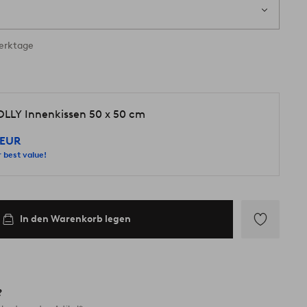
Werktage
LLY Innenkissen 50 x 50 cm
 EUR
 best value!
In den Warenkorb legen
Zu
Favoriten
hinzufügen
?