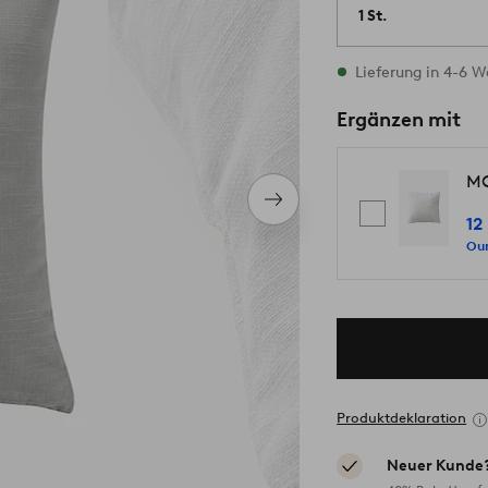
1 St.
Vorrätig
Lieferung in 4-6 
Ergänzen mit
MO
Nächstes
12
Produkt
Our
Produktdeklaration
Neuer Kunde