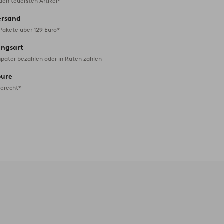
en teuersten Artikel*
ersand
 Pakete über 129 Euro*
ungsart
später bezahlen oder in Raten zahlen
oure
erecht*