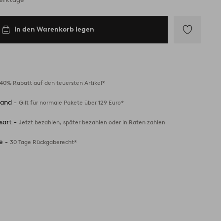
In den Warenkorb legen
Zu
Favoriten
hinzufügen
40% Rabatt auf den teuersten Artikel*
sand -
Gilt für normale Pakete über 129 Euro*
sart -
Jetzt bezahlen, später bezahlen oder in Raten zahlen
e -
30 Tage Rückgaberecht*