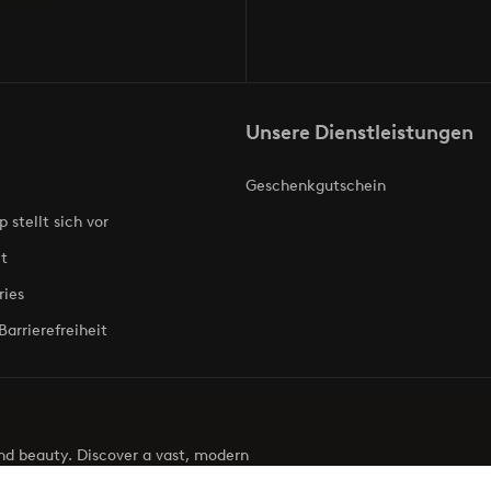
Unsere Dienstleistungen
Geschenkgutschein
p stellt sich vor
t
ries
Barrierefreiheit
 and beauty. Discover a vast, modern
g your next look effortless. It’s all here.