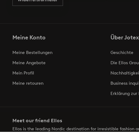
Meine Konto
Über Jotex
Meine Bestellungen
Geschichte
Meine Angebote
Die Ellos Grou
Mein Profil
Nachhaltigkei
Meine retouren
Business inqui
Erklärung zur 
Meet our friend Ellos
Ellos is the leading Nordic destination for irresistible fashion
selection of items and the latest trends, curated to make findin