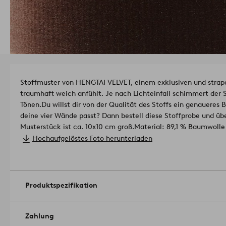
Stoffmuster von HENGTAI VELVET, einem exklusiven und strapa
traumhaft weich anfühlt. Je nach Lichteinfall schimmert der 
Tönen.
Du willst dir von der Qualität des Stoffs ein genaueres 
deine vier Wände passt? Dann bestell diese Stoffprobe und übe
Musterstück ist ca. 10x10 cm groß.
Material: 89,1 % Baumwolle 
Scheuerfestigkeit: 80 000 Martindale.
Hochaufgelöstes Foto herunterladen
Lichtechtheit: 3-4/5
Pilling: 4/5
Artikelnummer: 1732090-16-0
Produktspezifikation
Zahlung