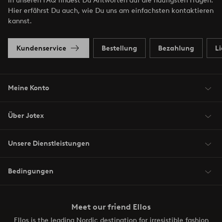
In unseren FAQ findest Du Antworten auf die häufigsten Fragen.
Hier erfährst Du auch, wie Du uns am einfachsten kontaktieren
kannst.
Kundenservice
Bestellung
Bezahlung
L
Meine Konto
Über Jotex
Unsere Dienstleistungen
Bedingungen
Meet our friend Ellos
Ellos is the leading Nordic destination for irresistible fashion