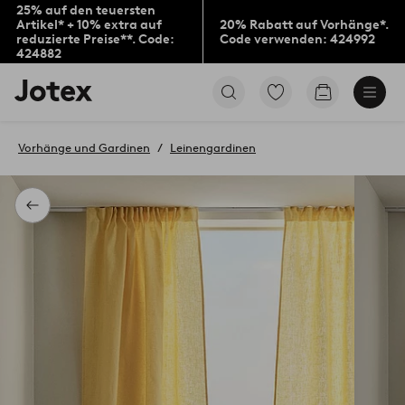
25% auf den teuersten
Artikel* + 10% extra auf
20% Rabatt auf Vorhänge*.
reduzierte Preise**. Code:
Code verwenden: 424992
424882
Jotex-
Zu
Zum
Logo
den
Warenkorb
–
als
zur
Favoriten
Vorhänge und Gardinen
Leinengardinen
Startseite
markierten
wechseln
Produkten
gehen
Zurück