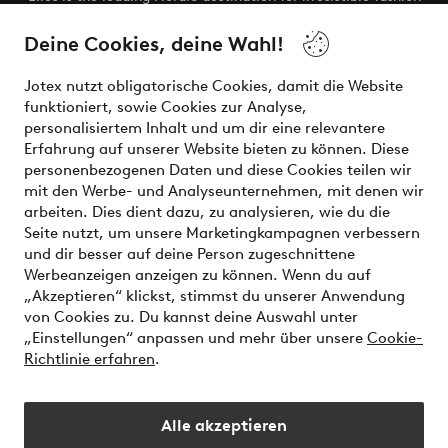
and beauty. Discover a vast, modern selection of items and
the latest trends, curated to make finding your next look
Deine Cookies, deine Wahl!
effortless. It’s all here.
Jotex nutzt obligatorische Cookies, damit die Website
Visit Ellos
funktioniert, sowie Cookies zur Analyse,
personalisiertem Inhalt und um dir eine relevantere
Erfahrung auf unserer Website bieten zu können. Diese
personenbezogenen Daten und diese Cookies teilen wir
mit den Werbe- und Analyseunternehmen, mit denen wir
Sichere Zahlungen - Jetzt bezahlen oder aufteilen
arbeiten. Dies dient dazu, zu analysieren, wie du die
Seite nutzt, um unsere Marketingkampagnen verbessern
Möchtest du mehr über
unsere
und dir besser auf deine Person zugeschnittene
Zahlungsmöglichkeiten
erfahren?
Werbeanzeigen anzeigen zu können. Wenn du auf
„Akzeptieren“ klickst, stimmst du unserer Anwendung
von Cookies zu. Du kannst deine Auswahl unter
„Einstellungen“ anpassen und mehr über unsere
Cookie-
Richtlinie erfahren
.
Deutschland - Land auswählen
Alle akzeptieren
Instagram
Facebook