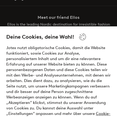
Meet our friend Ellos
Ellos is the leading Nordic destination for irresistible fashion
and beauty. Discover a vast, modern selection of items and
the latest trends, curated to make finding your next look
Deine Cookies, deine Wahl!
effortless. It’s all here.
Jotex nutzt obligatorische Cookies, damit die Website
Visit Ellos
funktioniert, sowie Cookies zur Analyse,
personalisiertem Inhalt und um dir eine relevantere
Erfahrung auf unserer Website bieten zu können. Diese
personenbezogenen Daten und diese Cookies teilen wir
mit den Werbe- und Analyseunternehmen, mit denen wir
Sichere Zahlungen - Jetzt bezahlen oder aufteilen
arbeiten. Dies dient dazu, zu analysieren, wie du die
Seite nutzt, um unsere Marketingkampagnen verbessern
Möchtest du mehr über
unsere
und dir besser auf deine Person zugeschnittene
Zahlungsmöglichkeiten
erfahren?
Werbeanzeigen anzeigen zu können. Wenn du auf
„Akzeptieren“ klickst, stimmst du unserer Anwendung
von Cookies zu. Du kannst deine Auswahl unter
„Einstellungen“ anpassen und mehr über unsere
Cookie-