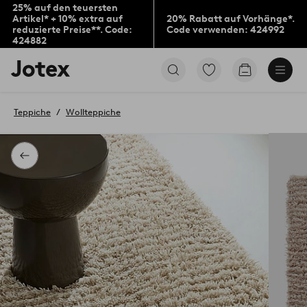
25% auf den teuersten
Artikel* + 10% extra auf
20% Rabatt auf Vorhänge*.
reduzierte Preise**. Code:
Code verwenden: 424992
424882
Jotex-
Zu
Zum
Logo
den
Warenkorb
–
als
zur
Favoriten
Teppiche
Wollteppiche
Startseite
markierten
wechseln
Produkten
gehen
Zurück