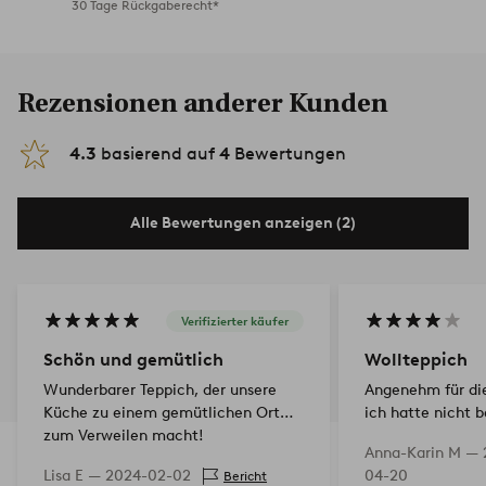
30 Tage Rückgaberecht*
Rezensionen anderer Kunden
4.3
basierend auf
4
Bewertungen
Alle Bewertungen anzeigen (2)
Verifizierter käufer
Schön und gemütlich
Wollteppich
Wunderbarer Teppich, der unsere
Angenehm für die
Küche zu einem gemütlichen Ort
ich hatte nicht 
zum Verweilen macht!
gestreift gewebt 
Anna-Karin M —
Streifen, ein dun
Lisa E —
2024-02-02
04-20
Bericht
weiter. Ich dach