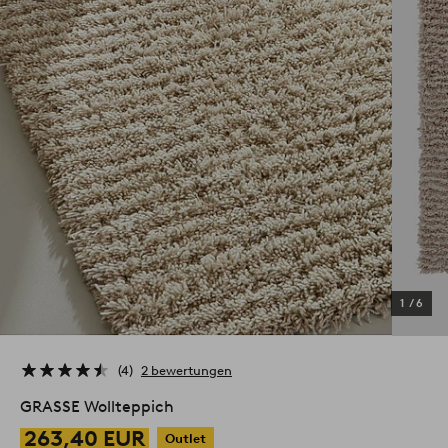
1
/
6
4
2 bewertungen
GRASSE Wollteppich
263,40 EUR
Outlet