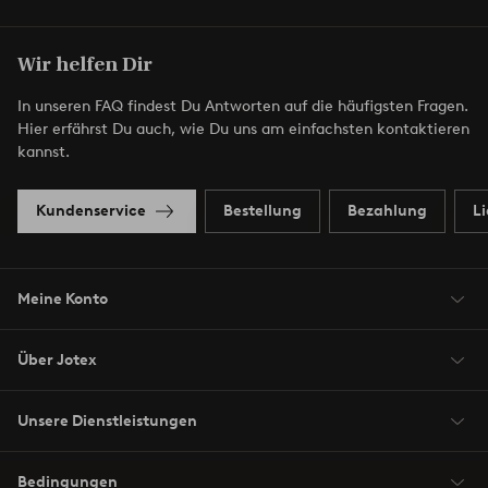
Wir helfen Dir
In unseren FAQ findest Du Antworten auf die häufigsten Fragen.
Hier erfährst Du auch, wie Du uns am einfachsten kontaktieren
kannst.
Kundenservice
Bestellung
Bezahlung
L
Meine Konto
Über Jotex
Unsere Dienstleistungen
Bedingungen