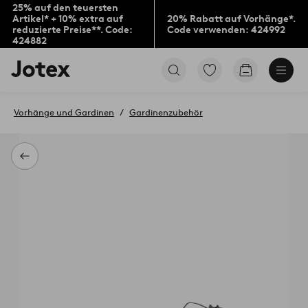
25% auf den teuersten
Artikel* + 10% extra auf
20% Rabatt auf Vorhänge*.
reduzierte Preise**. Code:
Code verwenden: 424992
424882
Jotex-
Zu
Zum
Logo
den
Warenkorb
–
als
zur
Favoriten
Vorhänge und Gardinen
Gardinenzubehör
Startseite
markierten
wechseln
Produkten
gehen
Zurück