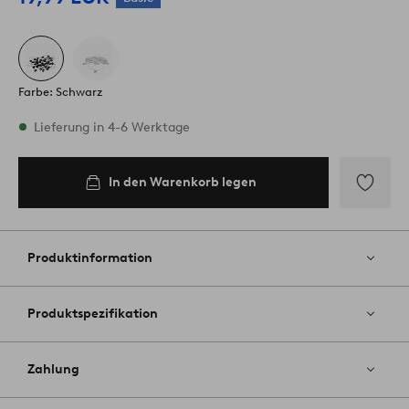
Farbe: Schwarz
Vorrätig
Lieferung in 4-6 Werktage
In den Warenkorb legen
In den
Warenkorb
legen
Zu
Favoriten
hinzufüg
Produktinformation
Produktspezifikation
Zahlung