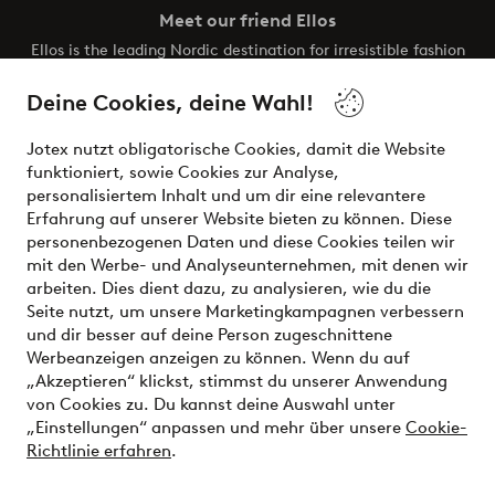
Meet our friend Ellos
Ellos is the leading Nordic destination for irresistible fashion
and beauty. Discover a vast, modern selection of items and
the latest trends, curated to make finding your next look
Deine Cookies, deine Wahl!
effortless. It’s all here.
Jotex nutzt obligatorische Cookies, damit die Website
Visit Ellos
funktioniert, sowie Cookies zur Analyse,
personalisiertem Inhalt und um dir eine relevantere
Erfahrung auf unserer Website bieten zu können. Diese
personenbezogenen Daten und diese Cookies teilen wir
mit den Werbe- und Analyseunternehmen, mit denen wir
Sichere Zahlungen - Jetzt bezahlen oder aufteilen
arbeiten. Dies dient dazu, zu analysieren, wie du die
Seite nutzt, um unsere Marketingkampagnen verbessern
Möchtest du mehr über
unsere
und dir besser auf deine Person zugeschnittene
Zahlungsmöglichkeiten
erfahren?
Werbeanzeigen anzeigen zu können. Wenn du auf
„Akzeptieren“ klickst, stimmst du unserer Anwendung
von Cookies zu. Du kannst deine Auswahl unter
„Einstellungen“ anpassen und mehr über unsere
Cookie-
Richtlinie erfahren
.
Deutschland - Land auswählen