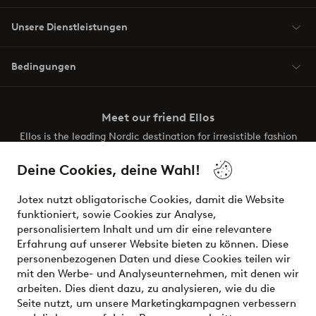
Unsere Dienstleistungen
Bedingungen
Meet our friend Ellos
Ellos is the leading Nordic destination for irresistible fashion
and beauty. Discover a vast, modern selection of items and
the latest trends, curated to make finding your next look
Deine Cookies, deine Wahl!
effortless. It’s all here.
Jotex nutzt obligatorische Cookies, damit die Website
Visit Ellos
funktioniert, sowie Cookies zur Analyse,
personalisiertem Inhalt und um dir eine relevantere
Erfahrung auf unserer Website bieten zu können. Diese
personenbezogenen Daten und diese Cookies teilen wir
mit den Werbe- und Analyseunternehmen, mit denen wir
Sichere Zahlungen - Jetzt bezahlen oder aufteilen
arbeiten. Dies dient dazu, zu analysieren, wie du die
Seite nutzt, um unsere Marketingkampagnen verbessern
Möchtest du mehr über
unsere