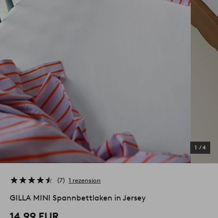
1
/
4
7
1 rezension
GILLA MINI Spannbettlaken in Jersey
14,99 EUR