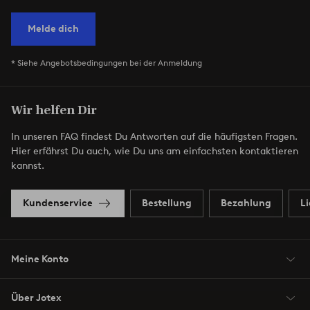
Melde dich
* Siehe Angebotsbedingungen bei der Anmeldung
Wir helfen Dir
In unseren FAQ findest Du Antworten auf die häufigsten Fragen.
Hier erfährst Du auch, wie Du uns am einfachsten kontaktieren
kannst.
Kundenservice
Bestellung
Bezahlung
L
Meine Konto
Über Jotex