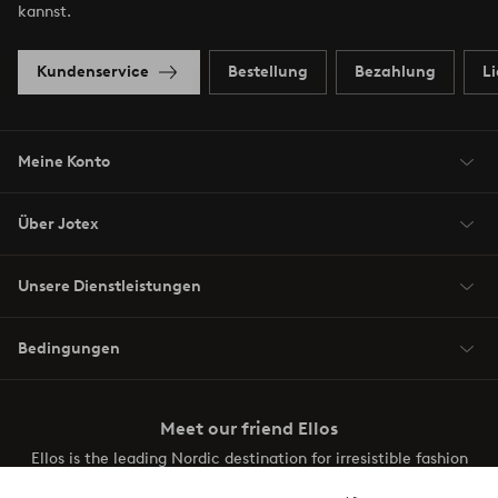
kannst.
Kundenservice
Bestellung
Bezahlung
L
Meine Konto
Über Jotex
Unsere Dienstleistungen
Bedingungen
Meet our friend Ellos
Ellos is the leading Nordic destination for irresistible fashion
and beauty. Discover a vast, modern selection of items and