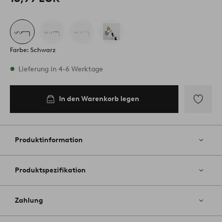
Farbe: Schwarz
Vorrätig
Lieferung in 4-6 Werktage
In den Warenkorb legen
In den
Warenkorb
legen
Zu
Favoriten
hinzufüg
Produktinformation
Produktspezifikation
Zahlung