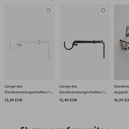
Zu
Zu
Favoriten
Favoriten
hinzufügen
hinzufügen
Länge des
Länge des
Gardine
Gardinenstangenhalters 10-
Gardinenstangenhalters 10-
doppelt
15 cm
15 cm
13,49 EUR
13,49 EUR
16,99 E