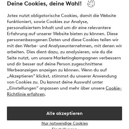
the latest trends, curated to make finding your next look
Deine Cookies, deine Wahl!
effortless. It’s all here.
Jotex nutzt obligatorische Cookies, damit die Website
Visit Ellos
funktioniert, sowie Cookies zur Analyse,
personalisiertem Inhalt und um dir eine relevantere
Erfahrung auf unserer Website bieten zu können. Diese
personenbezogenen Daten und diese Cookies teilen wir
mit den Werbe- und Analyseunternehmen, mit denen wir
Sichere Zahlungen - Jetzt bezahlen oder aufteilen
arbeiten. Dies dient dazu, zu analysieren, wie du die
Seite nutzt, um unsere Marketingkampagnen verbessern
Möchtest du mehr über
unsere
und dir besser auf deine Person zugeschnittene
Zahlungsmöglichkeiten
erfahren?
Werbeanzeigen anzeigen zu können. Wenn du auf
„Akzeptieren“ klickst, stimmst du unserer Anwendung
von Cookies zu. Du kannst deine Auswahl unter
„Einstellungen“ anpassen und mehr über unsere
Cookie-
Richtlinie erfahren
.
Deutschland - Land auswählen
Alle akzeptieren
Instagram
Facebook
Nur notwendige Cookies