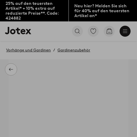
25% auf den teuersten
Neu hier? Melden Sie sich
Artikel* + 10% extra auf
für 40% auf den teuersten
reduzierte Preise**. Code:
Artikel an*
424882
Jotex-
Zu
Zum
Logo
den
Warenkorb
–
als
zur
Favoriten
Vorhänge und Gardinen
Gardinenzubehör
Startseite
markierten
wechseln
Produkten
gehen
Zurück