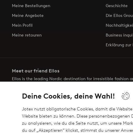
Meine Bestellungen
Geschichte
Meine Angebote
Die Ellos Grou
Mein Profil
Nachhaltigkei
Meine retouren
Business inqui
Erklärung zur 
Meet our friend Ellos
Ellos is the leading Nordic destination for irresistible fashion
selection of items and the latest trends, curated to make findin
Deine Cookies, deine Wahl!
Jotex nutzt obligatorische Cookies, damit die Website 
Website bieten zu können. Diese personenbezogenen D
zu analysieren, wie du die Seite nutzt, um unsere M
Sichere Zahlungen - Jetzt bezahlen oder auftei
du auf „Akzeptieren“ klickst, stimmst du unserer An