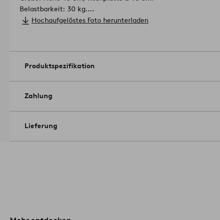
Belastbarkeit: 30 kg.
Pflegehinweis: Feucht abwischbar.
Hochaufgelöstes Foto herunterladen
Tipp: Wir empfehlen, empfindliche Fußböden durch Filzgleiter
schützen.
Artikelnummer: 1723286-01-0
Produktspezifikation
Zahlung
Lieferung