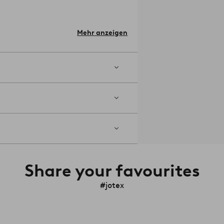
 o. Ä. am Möbelstück zu
Mehr anzeigen
Share your favourites
#jotex