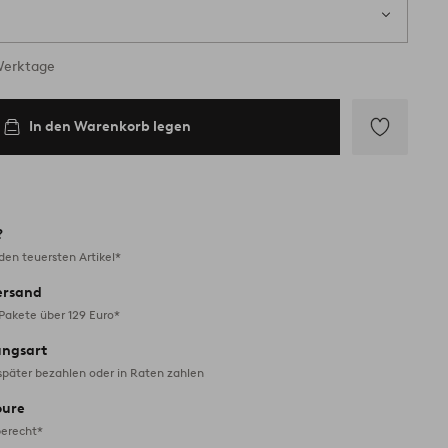
 Werktage
In den Warenkorb legen
Zu
Favoriten
hinzufügen
?
en teuersten Artikel*
ersand
 Pakete über 129 Euro*
ungsart
später bezahlen oder in Raten zahlen
oure
erecht*