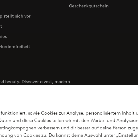
Geschenkgutschein
p stellt sich vor
t
ries
Barrierefreiheit
 and beauty. Discover a vast, modern
g your next look effortless. It’s all here.
Visit Ellos
funktioniert, sowie Cookies zur Analyse, personalisiertem Inhalt 
aten und diese Cookies teilen wir mit den Werbe- und Analyseun
arketingkampagnen verbessern und dir besser auf deine Person z
len
wendung von Cookies zu. Du kannst deine Auswahl unter „Einstel