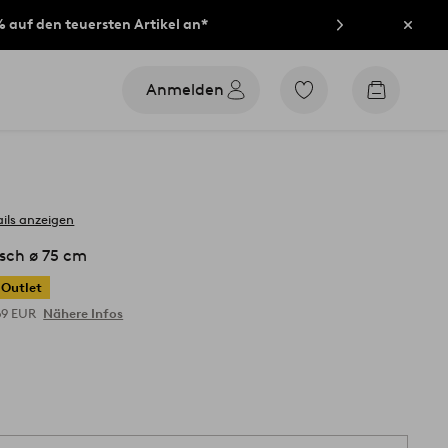
% auf den teuersten Artikel an*
Schli
Anmelden
Zu
Zum
den
Warenko
als
Favoriten
markierten
Produkten
gehen
ils anzeigen
sch ø 75 cm
Outlet
69 EUR
Nähere Infos