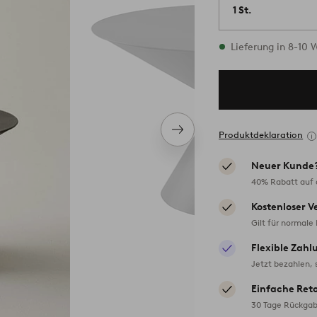
1 St.
Vorrätig
Lieferung in 8-10
Nächstes
Produktdeklaration
Produkt
Neuer Kunde
40% Rabatt auf d
Kostenloser V
Gilt für normale
Flexible Zahl
Jetzt bezahlen, 
Einfache Ret
30 Tage Rückgab