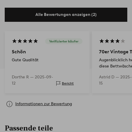
Alle Bewertungen anzeigen (2)
Verifizierter käufer
Schön
70er Vintage 
Gute Qualität
Augenblicklich h
diese Bettwäsche
Muster und die F
Dorthe R —
2025-09-
Astrid D —
2025-
schöner sein, das 
12
15
Bericht
Schöne Qualität!
Makel für mi…
Informationen zur Bewertung
Passende teile