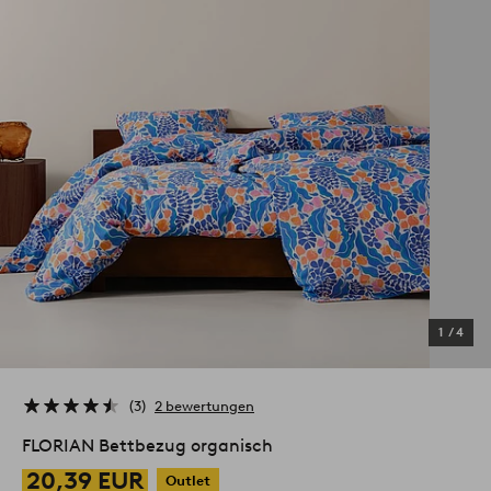
1
/
4
3
2 bewertungen
FLORIAN Bettbezug organisch
20,39 EUR
Outlet