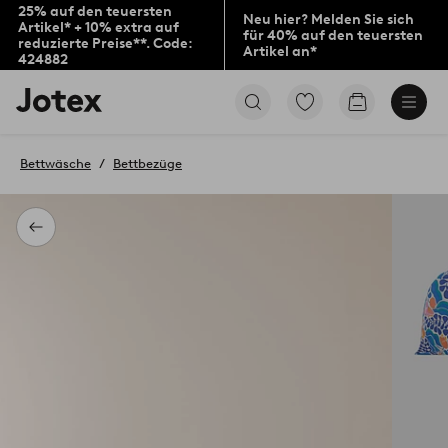
25% auf den teuersten
Neu hier? Melden Sie sich
Artikel* + 10% extra auf
für 40% auf den teuersten
reduzierte Preise**. Code:
Artikel an*
424882
Jotex-
Zu
Zum
Logo
den
Warenkorb
–
als
zur
Favoriten
Bettwäsche
Bettbezüge
Startseite
markierten
wechseln
Produkten
gehen
Zurück