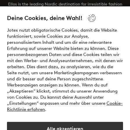
Ellos is the leading Nordic destination for irresistible fashion
and beauty. Discover a vast, modern selection of items and
the latest trends, curated to make finding your next look
Deine Cookies, deine Wahl!
effortless. It’s all here.
Jotex nutzt obligatorische Cookies, damit die Website
Visit Ellos
funktioniert, sowie Cookies zur Analyse,
personalisiertem Inhalt und um dir eine relevantere
Erfahrung auf unserer Website bieten zu können. Diese
personenbezogenen Daten und diese Cookies teilen wir
mit den Werbe- und Analyseunternehmen, mit denen wir
Sichere Zahlungen - Jetzt bezahlen oder aufteilen
arbeiten. Dies dient dazu, zu analysieren, wie du die
Seite nutzt, um unsere Marketingkampagnen verbessern
Möchtest du mehr über
unsere
und dir besser auf deine Person zugeschnittene
Zahlungsmöglichkeiten
erfahren?
Werbeanzeigen anzeigen zu können. Wenn du auf
„Akzeptieren“ klickst, stimmst du unserer Anwendung
von Cookies zu. Du kannst deine Auswahl unter
„Einstellungen“ anpassen und mehr über unsere
Cookie-
Richtlinie erfahren
.
Deutschland - Land auswählen
Alle akzeptieren