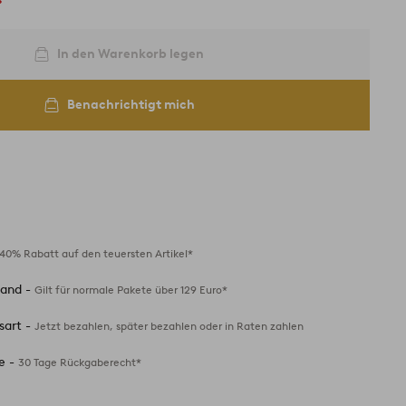
In den Warenkorb legen
Benachrichtigt mich
40% Rabatt auf den teuersten Artikel*
sand -
Gilt für normale Pakete über 129 Euro*
sart -
Jetzt bezahlen, später bezahlen oder in Raten zahlen
e -
30 Tage Rückgaberecht*