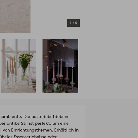
1
/
5
nambiente. Die batteriebetriebene
r antike Stil ist perfekt, um eine
l von Einrichtungsthemen. Erhältlich in
ühelos Essenserlebnisse oder