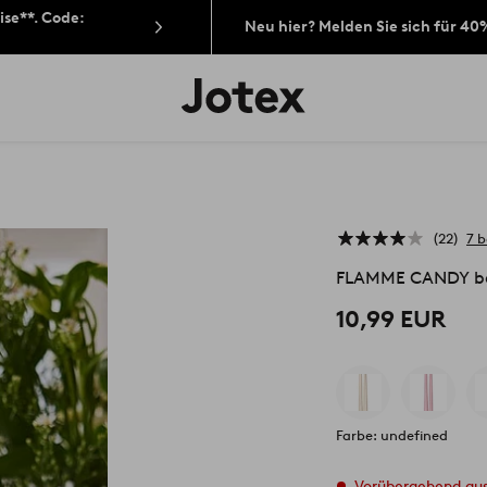
ise**. Code:
Neu hier? Melden Sie sich für 40
Jotex-
Logo
–
zur
Startseite
wechseln
22
7 
FLAMME CANDY bat
10,99 EUR
Farbe: undefined
Vorübergehend au