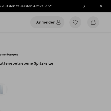
% auf den teuersten Artikel an*
Schli
Anmelden
Zu
Zum
den
Warenko
als
Favoriten
markierten
Produkten
gehen
bewertungen
teriebetriebene Spitzkerze
s