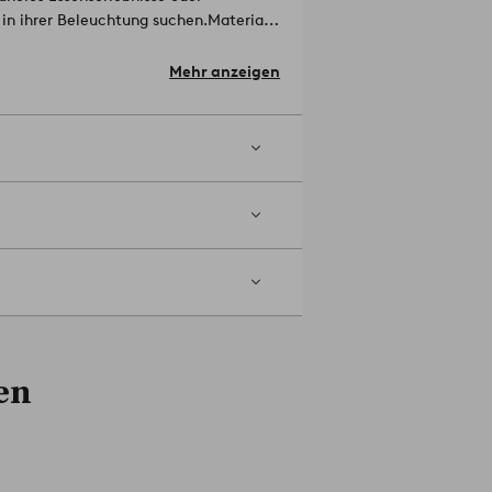
 in ihrer Beleuchtung suchen.
Material
.3 cm.
Mehr anzeigen
t.
Artikelnummer: 2171875-02-0
en