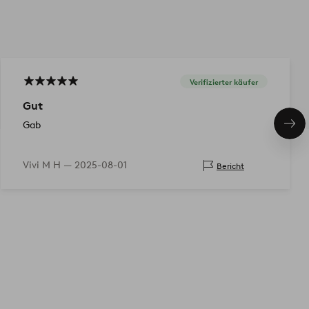
Verifizierter käufer
Gut
Gab
Näc
Pro
Vivi M H —
2025-08-01
Bericht