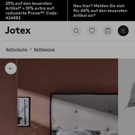
25% auf den teuersten
Neu hier? Melden Sie sich
Artikel* + 10% extra auf
für 40% auf den teuersten
reduzierte Preise**. Code:
Artikel an*
424882
Jotex-
Zu
Zum
Logo
den
Warenkorb
–
als
zur
Favoriten
Bettwäsche
Bettbezüge
Startseite
markierten
wechseln
Produkten
gehen
Zurück