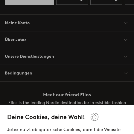
Meine Konto
Über Jotex
Unsere Dienstleistungen
Bedingungen
Meet our friend Ellos
Ellos is the leading Nordic destination for irresistible fashion
and beauty. Discover a vast, modern selection of items and
the latest trends, curated to make finding your next look
Deine Cookies, deine Wahl!
effortless. It’s all here.
Jotex nutzt obligatorische Cookies, damit die Website
Visit Ellos