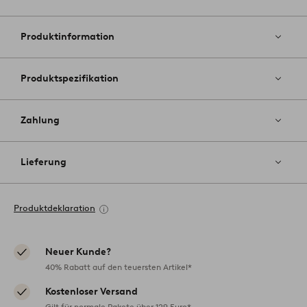
Zu
Favoriten
hinzufüg
Produktinformation
Produktspezifikation
Zahlung
Lieferung
Produktdeklaration
Neuer Kunde?
40% Rabatt auf den teuersten Artikel*
Kostenloser Versand
Gilt für normale Pakete über 129 Euro*