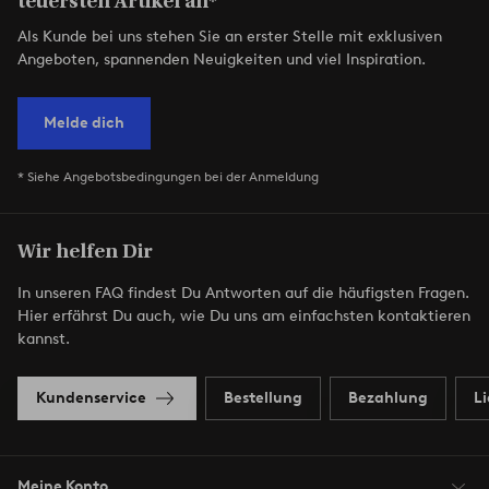
teuersten Artikel an*
Als Kunde bei uns stehen Sie an erster Stelle mit exklusiven
Angeboten, spannenden Neuigkeiten und viel Inspiration.
Melde dich
* Siehe Angebotsbedingungen bei der Anmeldung
Wir helfen Dir
In unseren FAQ findest Du Antworten auf die häufigsten Fragen.
Hier erfährst Du auch, wie Du uns am einfachsten kontaktieren
kannst.
Kundenservice
Bestellung
Bezahlung
L
Meine Konto