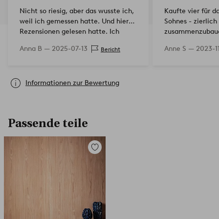
Nicht so riesig, aber das wusste ich,
Kaufte vier für 
weil ich gemessen hatte. Und hier
Sohnes - zierlich
Rezensionen gelesen hatte. Ich
zusammenzubaue
bekam, was ich erwartet hatte.
Anna B —
2025-07-13
Anne S —
2023-1
Bericht
Schöne Farbe.
Informationen zur Bewertung
Passende teile
Zu
Favoriten
hinzufügen