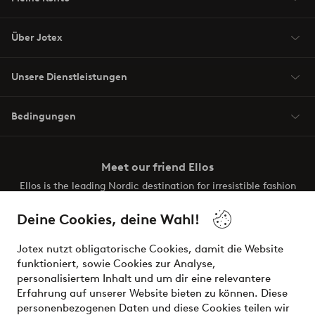
Über Jotex
Unsere Dienstleistungen
Bedingungen
Meet our friend Ellos
Ellos is the leading Nordic destination for irresistible fashion
and beauty. Discover a vast, modern selection of items and
the latest trends, curated to make finding your next look
Deine Cookies, deine Wahl!
effortless. It’s all here.
Jotex nutzt obligatorische Cookies, damit die Website
Visit Ellos
funktioniert, sowie Cookies zur Analyse,
personalisiertem Inhalt und um dir eine relevantere
Erfahrung auf unserer Website bieten zu können. Diese
personenbezogenen Daten und diese Cookies teilen wir