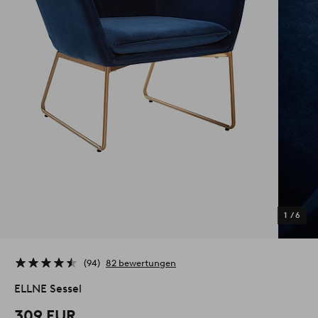
1
/
6
94
82 bewertungen
ELLNE Sessel
309 EUR