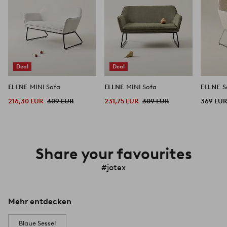
Deal
Deal
ELLNE
MINI Sofa
ELLNE
MINI Sofa
ELLNE
S
216,30 EUR
309 EUR
231,75 EUR
309 EUR
369 EU
Share your favourites
#jotex
Mehr entdecken
Blaue Sessel