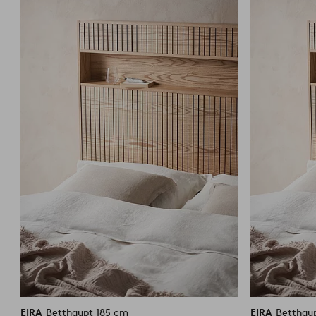
Favoriten
hinzufügen
EIRA
Betthaupt 185 cm
EIRA
Betthau