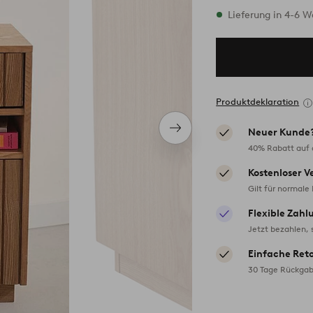
Vorrätig
Lieferung in 4-6 
Produktdeklaration
Neuer Kunde
Nächstes
Produkt
40% Rabatt auf d
Kostenloser V
Gilt für normale
Flexible Zahl
Jetzt bezahlen, 
Einfache Ret
30 Tage Rückgab