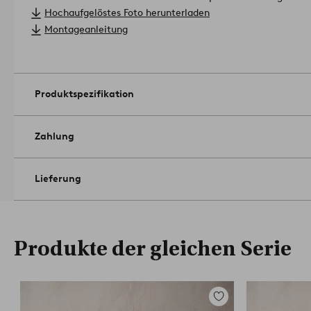
Montageanleitung.
Material: MDF und Eschenfurnier.
Hochaufgelöstes Foto herunterladen
Größe: Höhe 60 cm, Breite 40 cm, Tiefe 35 cm.
Montageanleitung
Belastbarkeit: 10 kg.
Pflegehinweis: Feucht abwischbar.
Tipp: Zum Nachttisch EIRA findest du bei uns das passende Kop
Namens.
Artikelnummer: 1736713-02-0
Produktspezifikation
Zahlung
Lieferung
Produkte der gleichen Serie
Zu