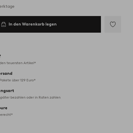
Werktage
In den Warenkorb legen
Zu
Favoriten
hinzufügen
?
en teuersten Artikel*
ersand
 Pakete über 129 Euro*
ungsart
später bezahlen oder in Raten zahlen
oure
erecht*