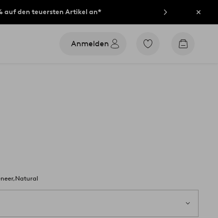
% auf den teuersten Artikel an*
Schli
Anmelden
Zu
Zum
den
Warenko
als
Favoriten
markierten
Produkten
gehen
eneer,Natural