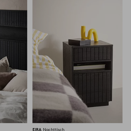
Favoriten
Favoriten
hinzufügen
hinzufüg
EIRA
Nachttisch