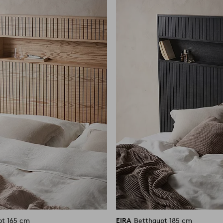
Favoriten
hinzufügen
pt 165 cm
EIRA
Betthaupt 185 cm