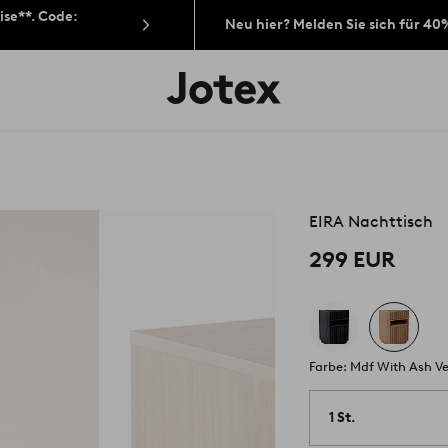
ise**. Code:
Neu hier? Melden Sie sich für 40
Jotex-
Logo
–
zur
Startseite
wechseln
EIRA Nachttisch
299 EUR
Farbe: Mdf With Ash V
1 St.