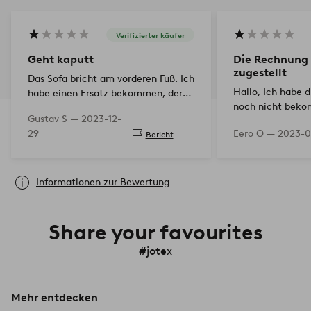
Verifizierter käufer
Geht kaputt
Die Rechnung 
zugestellt
Das Sofa bricht am vorderen Fuß. Ich
Hallo, Ich habe die Rechnung immer
habe einen Ersatz bekommen, der
noch nicht beko
auch kaputt gegangen ist. Eine
Gustav S —
2023-12-
verdächtig...
Reklamation erfordert die
29
Eero O —
2023-0
Bericht
Verpackung, aber es kann einige
Monate dauern, bis das Sofa zus…
Informationen zur Bewertung
Share your favourites
#jotex
Mehr entdecken