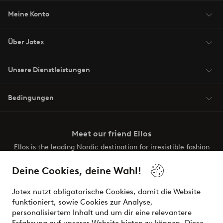
Meine Konto
Über Jotex
Unsere Dienstleistungen
Bedingungen
Meet our friend Ellos
Ellos is the leading Nordic destination for irresistible fashion
and beauty. Discover a vast, modern selection of items and
the latest trends, curated to make finding your next look
Deine Cookies, deine Wahl!
effortless. It’s all here.
Jotex nutzt obligatorische Cookies, damit die Website
Visit Ellos
funktioniert, sowie Cookies zur Analyse,
personalisiertem Inhalt und um dir eine relevantere