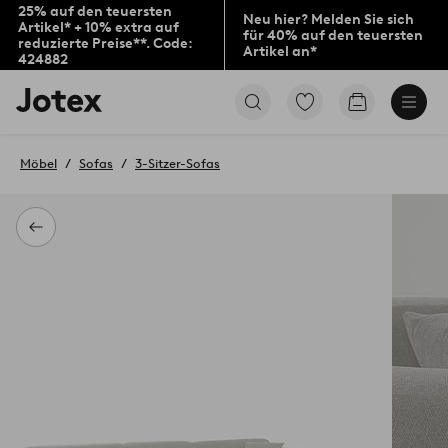
25% auf den teuersten
Neu hier? Melden Sie sich
Artikel* + 10% extra auf
für 40% auf den teuersten
reduzierte Preise**. Code:
Artikel an*
424882
Jotex-
Zu
Zum
Logo
den
Warenkorb
–
als
zur
Favoriten
Möbel
Sofas
3-Sitzer-Sofas
Startseite
markierten
wechseln
Produkten
gehen
Zurück