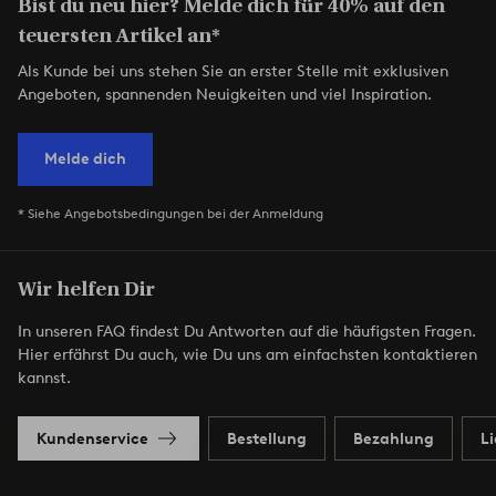
Bist du neu hier? Melde dich für 40% auf den
teuersten Artikel an*
Als Kunde bei uns stehen Sie an erster Stelle mit exklusiven
Angeboten, spannenden Neuigkeiten und viel Inspiration.
Melde dich
* Siehe Angebotsbedingungen bei der Anmeldung
Wir helfen Dir
In unseren FAQ findest Du Antworten auf die häufigsten Fragen.
Hier erfährst Du auch, wie Du uns am einfachsten kontaktieren
kannst.
Kundenservice
Bestellung
Bezahlung
L