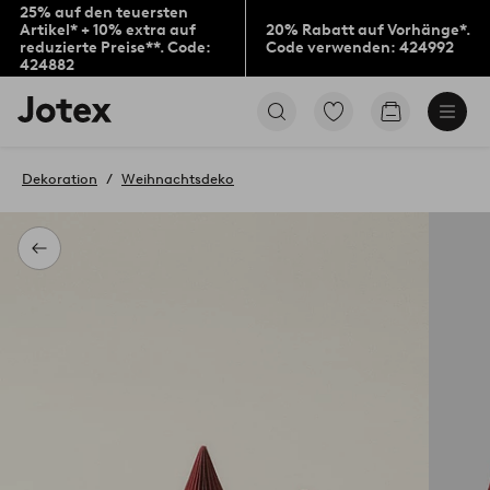
25% auf den teuersten
Artikel* + 10% extra auf
20% Rabatt auf Vorhänge*.
reduzierte Preise**. Code:
Code verwenden: 424992
424882
Jotex-
Zu
Zum
Logo
den
Warenkorb
–
als
zur
Favoriten
Dekoration
Weihnachtsdeko
Startseite
markierten
wechseln
Produkten
gehen
Zurück