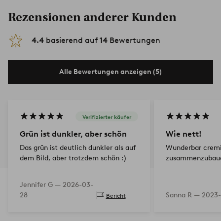
Rezensionen anderer Kunden
4.4
basierend auf
14
Bewertungen
Alle Bewertungen anzeigen (5)
Verifizierter käufer
Grün ist dunkler, aber schön
Wie nett!
Das grün ist deutlich dunkler als auf
Wunderbar cremi
dem Bild, aber trotzdem schön :)
zusammenzubaue
Jennifer G —
2026-03-
28
Sanna R —
2023-
Bericht