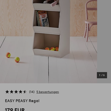
1
/
6
14
5 bewertungen
EASY PEASY Regal
179 EUR