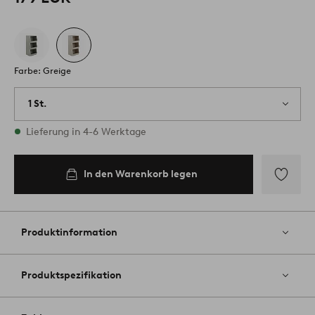
Farbe: Greige
1 St.
Vorrätig
Lieferung in 4-6 Werktage
In den Warenkorb legen
Zu
Favoriten
hinzufüg
Produktinformation
Produktspezifikation