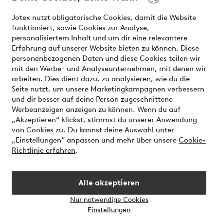
effortless. It’s all here.
Jotex nutzt obligatorische Cookies, damit die Website
Visit Ellos
funktioniert, sowie Cookies zur Analyse,
personalisiertem Inhalt und um dir eine relevantere
Erfahrung auf unserer Website bieten zu können. Diese
personenbezogenen Daten und diese Cookies teilen wir
mit den Werbe- und Analyseunternehmen, mit denen wir
Sichere Zahlungen - Jetzt bezahlen oder aufteilen
arbeiten. Dies dient dazu, zu analysieren, wie du die
Seite nutzt, um unsere Marketingkampagnen verbessern
Möchtest du mehr über
unsere
und dir besser auf deine Person zugeschnittene
Zahlungsmöglichkeiten
erfahren?
Werbeanzeigen anzeigen zu können. Wenn du auf
„Akzeptieren“ klickst, stimmst du unserer Anwendung
von Cookies zu. Du kannst deine Auswahl unter
„Einstellungen“ anpassen und mehr über unsere
Cookie-
Richtlinie erfahren
.
Deutschland - Land auswählen
Alle akzeptieren
Instagram
Facebook
Nur notwendige Cookies
Einstellungen