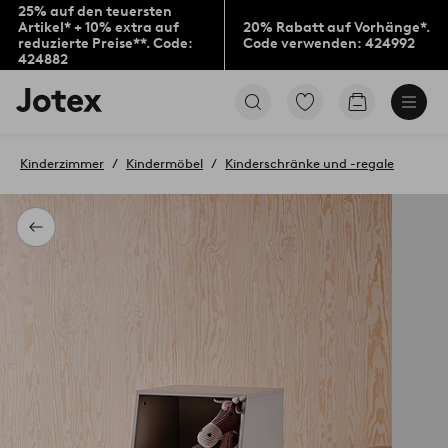
25% auf den teuersten
Artikel* + 10% extra auf
20% Rabatt auf Vorhänge*.
reduzierte Preise**. Code:
Code verwenden: 424992
424882
Jotex-
Zu
Zum
Logo
den
Warenkorb
–
als
zur
Favoriten
Kinderzimmer
Kindermöbel
Kinderschränke und -regale
Startseite
markierten
wechseln
Produkten
gehen
Zurück