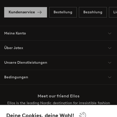
Kundenservice
Bestellung
Bezahlung
L
Meine Konto
Über Jotex
Unsere Dienstleistungen
Bedingungen
Meet our friend Ellos
Ellos is the leading Nordic destination for irresistible fashion
and beauty. Discover a vast, modern selection of items and
the latest trends, curated to make finding your next look
Deine Cookies, deine Wahl!