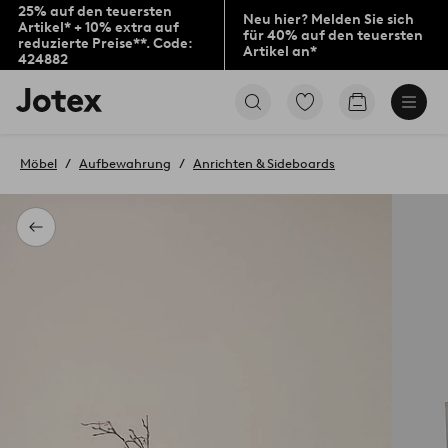
25% auf den teuersten
Neu hier? Melden Sie sich
Artikel* + 10% extra auf
für 40% auf den teuersten
reduzierte Preise**. Code:
Artikel an*
424882
Jotex-
Zu
Zum
Logo
den
Warenkorb
–
als
zur
Favoriten
Möbel
Aufbewahrung
Anrichten & Sideboards
Startseite
markierten
wechseln
Produkten
gehen
Zurück