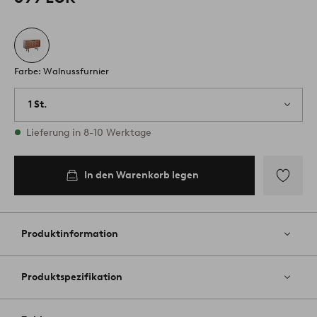
Farbe: Walnussfurnier
1 St.
Vorrätig
Lieferung in 8-10 Werktage
In den Warenkorb legen
Zu
Favoriten
hinzufüg
Produktinformation
Produktspezifikation