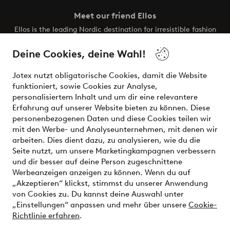
Meet our friend Ellos
Ellos is the leading Nordic destination for irresistible fashion
and beauty. Discover a vast, modern selection of items and
the latest trends, curated to make finding your next look
Deine Cookies, deine Wahl!
effortless. It’s all here.
Jotex nutzt obligatorische Cookies, damit die Website
Visit Ellos
funktioniert, sowie Cookies zur Analyse,
personalisiertem Inhalt und um dir eine relevantere
Erfahrung auf unserer Website bieten zu können. Diese
personenbezogenen Daten und diese Cookies teilen wir
mit den Werbe- und Analyseunternehmen, mit denen wir
Sichere Zahlungen - Jetzt bezahlen oder aufteilen
arbeiten. Dies dient dazu, zu analysieren, wie du die
Seite nutzt, um unsere Marketingkampagnen verbessern
Möchtest du mehr über
unsere
und dir besser auf deine Person zugeschnittene
Zahlungsmöglichkeiten
erfahren?
Werbeanzeigen anzeigen zu können. Wenn du auf
„Akzeptieren“ klickst, stimmst du unserer Anwendung
von Cookies zu. Du kannst deine Auswahl unter
„Einstellungen“ anpassen und mehr über unsere
Cookie-
Richtlinie erfahren
.