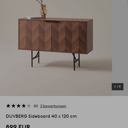
1
/
9
4
2 bewertungen
DUVBERG Sideboard 40 x 120 cm
899 EUR