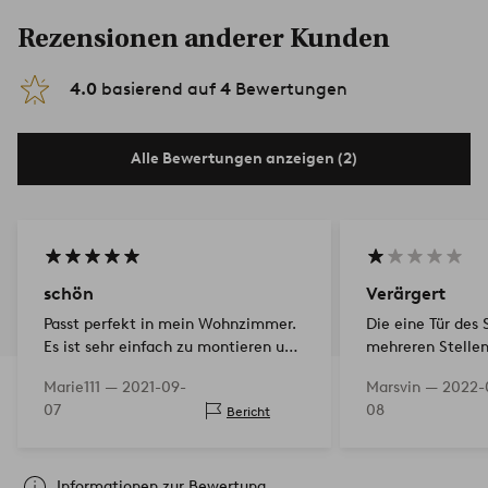
Rezensionen anderer Kunden
4.0
basierend auf
4
Bewertungen
Alle Bewertungen anzeigen (2)
schön
Verärgert
Passt perfekt in mein Wohnzimmer.
Die eine Tür des
Es ist sehr einfach zu montieren und
mehreren Stellen 
bereit zu machen. Achten Sie nur
wurden 400 kr al
Marie111 —
2021-09-
Marsvin —
2022-
darauf, dass die Hilfe beim Tragen
angeboten. Ich w
07
08
Bericht
des Pakets umständlich ist.
defekten Schran
braucht Zeit
Informationen zur Bewertung