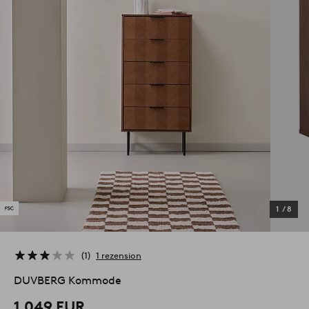
1
/
8
1
1 rezension
DUVBERG Kommode
1.049 EUR