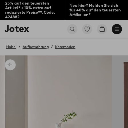
25% auf den teuersten
Neu hier? Melden Sie sich
Artikel* + 10% extra auf
für 40% auf den teuersten
reduzierte Preise**. Code:
Artikel an*
424882
Jotex-
Zu
Zum
Logo
den
Warenkorb
–
als
zur
Favoriten
Möbel
Aufbewahrung
Kommoden
Startseite
markierten
wechseln
Produkten
gehen
Zurück