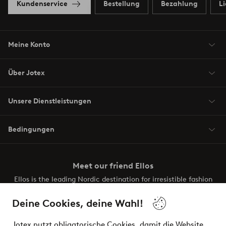
Kundenservice
Bestellung
Bezahlung
L
Meine Konto
Über Jotex
Unsere Dienstleistungen
Bedingungen
Meet our friend Ellos
Ellos is the leading Nordic destination for irresistible fashion
and beauty. Discover a vast, modern selection of items and
the latest trends, curated to make finding your next look
Deine Cookies, deine Wahl!
effortless. It’s all here.
Jotex nutzt obligatorische Cookies, damit die Website
Visit Ellos