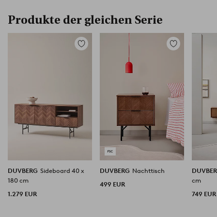
Produkte der gleichen Serie
Zu
Zu
Favoriten
Favoriten
hinzufügen
hinzufügen
DUVBERG
Sideboard 40 x
DUVBERG
Nachttisch
DUVBE
180 cm
cm
499 EUR
1.279 EUR
749 EUR