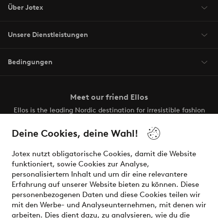
Über Jotex
Unsere Dienstleistungen
Bedingungen
Meet our friend Ellos
Ellos is the leading Nordic destination for irresistible fashion
and beauty. Discover a vast, modern selection of items and
the latest trends, curated to make finding your next look
Deine Cookies, deine Wahl!
effortless. It’s all here.
Jotex nutzt obligatorische Cookies, damit die Website
Visit Ellos
funktioniert, sowie Cookies zur Analyse,
personalisiertem Inhalt und um dir eine relevantere
Erfahrung auf unserer Website bieten zu können. Diese
personenbezogenen Daten und diese Cookies teilen wir
mit den Werbe- und Analyseunternehmen, mit denen wir
Sichere Zahlungen - Jetzt bezahlen oder aufteilen
arbeiten. Dies dient dazu, zu analysieren, wie du die