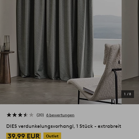
1
/
8
20
6 bewertungen
DIES verdunkelungsvorhangl, 1 Stück - extrabreit
39,99 EUR
Outlet