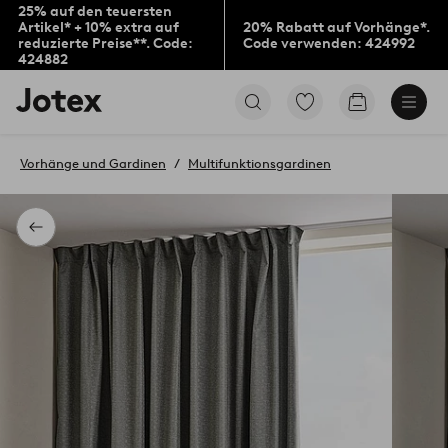
25% auf den teuersten
Artikel* + 10% extra auf
20% Rabatt auf Vorhänge*.
reduzierte Preise**. Code:
Code verwenden: 424992
424882
Jotex-
Zu
Zum
Logo
den
Warenkorb
–
als
zur
Favoriten
Vorhänge und Gardinen
Multifunktionsgardinen
Startseite
markierten
wechseln
Produkten
gehen
Zurück