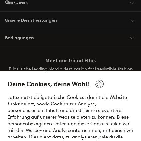
Über Jotex
Unsere Dienstleistungen
Bedingungen
Meet our friend Ellos
Ellos is the leading Nordic destination for irresistible fashion
and beauty. Discover a vast, modern selection of items and
the latest trends, curated to make finding your next look
Deine Cookies, deine Wahl!
effortless. It’s all here.
Jotex nutzt obligatorische Cookies, damit die Website
Visit Ellos
funktioniert, sowie Cookies zur Analyse,
personalisiertem Inhalt und um dir eine relevantere
Erfahrung auf unserer Website bieten zu können. Diese
personenbezogenen Daten und diese Cookies teilen wir
mit den Werbe- und Analyseunternehmen, mit denen wir
Sichere Zahlungen - Jetzt bezahlen oder aufteilen
arbeiten. Dies dient dazu, zu analysieren, wie du die