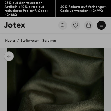
25% auf den teuersten
Artikel* + 10% extra auf
20% Rabatt auf Vorhänge*.
reduzierte Preise**. Code:
Code verwenden: 424992
424882
Jotex-
Zu
Zum
Logo
den
Warenkorb
–
als
zur
Favoriten
Muster
Stoffmuster - Gardinen
Startseite
markierten
wechseln
Produkten
gehen
Zurück