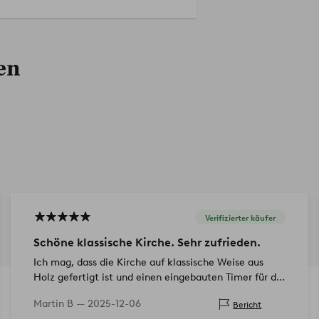
en
Verifizierter käufer
Schöne klassische Kirche. Sehr zufrieden.
Ich mag, dass die Kirche auf klassische Weise aus
Holz gefertigt ist und einen eingebauten Timer für die
batteriebetriebene LED-Beleuchtung sowie eine
Martin B —
2025-12-06
Bericht
kleine e…