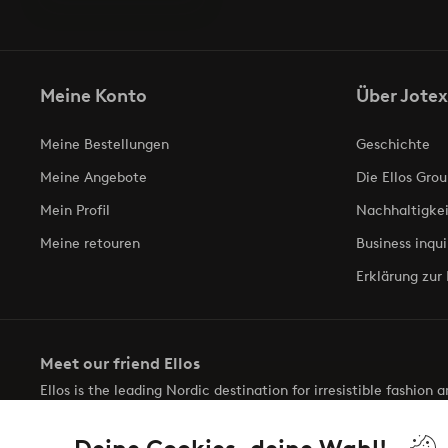
Meine Konto
Über Jotex
Meine Bestellungen
Geschichte
Meine Angebote
Die Ellos Grou
Mein Profil
Nachhaltigkei
Meine retouren
Business inqui
Erklärung zur 
Meet our friend Ellos
Ellos is the leading Nordic destination for irresistible fashion
selection of items and the latest trends, curated to make findin