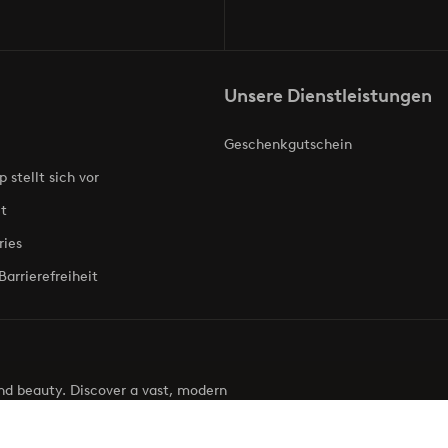
Unsere Dienstleistungen
Geschenkgutschein
p stellt sich vor
t
ries
Barrierefreiheit
 and beauty. Discover a vast, modern
g your next look effortless. It’s all here.
Visit Ellos