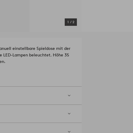
1
/
2
anuell einstellbare Spieldose mit der
iße LED-Lampen beleuchtet. Höhe 35
en.