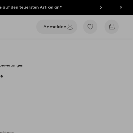
% auf den teuersten Artikel an*
Schli
Anmelden
Zu
Zum
den
Warenko
als
Favoriten
markierten
Produkten
gehen
 bewertungen
he
erktage