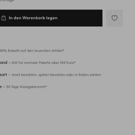
In den Warenkorb legen
Zu
Favoriten
hinzufügen
40% Rabatt auf den teuersten Artikel*
sand -
Gilt für normale Pakete über 129 Euro*
sart -
Jetzt bezahlen, später bezahlen oder in Raten zahlen
e -
30 Tage Rückgaberecht*