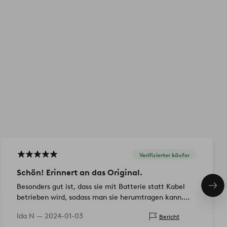
Verifizierter käufer
Schön! Erinnert an das Original.
Besonders gut ist, dass sie mit Batterie statt Kabel
Näc
Pro
betrieben wird, sodass man sie herumtragen kann.
Die `Uhr` wirkt etwas billig. Sie sollte aufgemalt sein.
Ida N —
2024-01-03
Bericht
Das Dach…