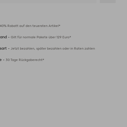
Zu
Favoriten
hinzufügen
40% Rabatt auf den teuersten Artikel*
sand -
Gilt für normale Pakete über 129 Euro*
sart -
Jetzt bezahlen, später bezahlen oder in Raten zahlen
e -
30 Tage Rückgaberecht*