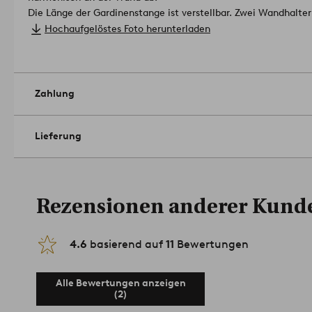
Die Länge der Gardinenstange ist verstellbar. Zwei Wandhalte
Mittelhalterung ist zur Stabilisierung der Gardinenstange erfor
Hochaufgelöstes Foto herunterladen
Eisen gearbeitet.
Material: Aluminium
Größe: Längenverstellbar 125-203 cm. 2 Stangen, Ø 16/19 mm
Belastbarkeit: 9 kg. Sie ist jedoch erster Linie abhängig von 
zur Montage verwendeten Schrauben.
Artikelnummer: 1705314
Zahlung
Lieferung
Rezensionen anderer Kund
4.6
basierend auf
11
Bewertungen
Alle Bewertungen anzeigen
(2)