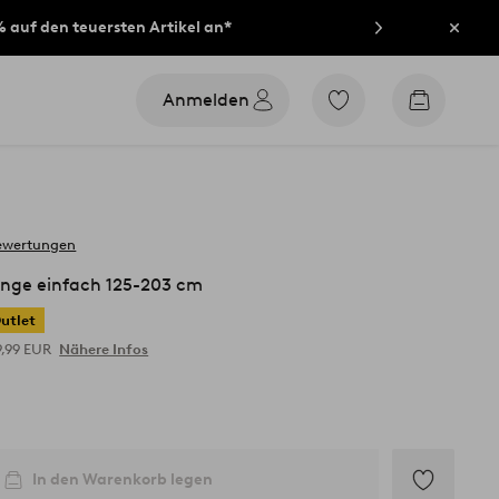
% auf den teuersten Artikel an*
Schli
Anmelden
Zu
Zum
den
Warenko
als
Favoriten
markierten
Produkten
gehen
ewertungen
nge einfach 125-203 cm
utlet
9,99 EUR
Nähere Infos
In den Warenkorb legen