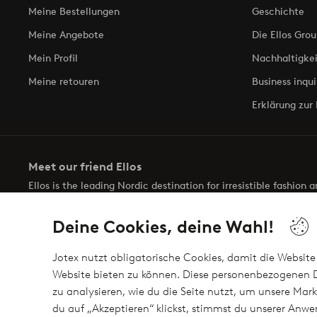
Meine Bestellungen
Geschichte
Meine Angebote
Die Ellos Grou
Mein Profil
Nachhaltigkei
Meine retouren
Business inqui
Erklärung zur 
Meet our friend Ellos
Ellos is the leading Nordic destination for irresistible fashion
selection of items and the latest trends, curated to make findin
Deine Cookies, deine Wahl!
Jotex nutzt obligatorische Cookies, damit die Website 
Website bieten zu können. Diese personenbezogenen D
zu analysieren, wie du die Seite nutzt, um unsere M
Sichere Zahlungen - Jetzt bezahlen oder auftei
du auf „Akzeptieren“ klickst, stimmst du unserer An