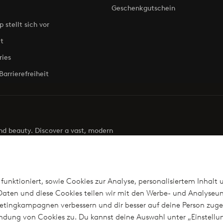
Geschenkgutschein
p stellt sich vor
t
ries
Barrierefreiheit
 and beauty. Discover a vast, modern
g your next look effortless. It’s all here.
Visit Ellos
funktioniert, sowie Cookies zur Analyse, personalisiertem Inhalt 
aten und diese Cookies teilen wir mit den Werbe- und Analyseun
arketingkampagnen verbessern und dir besser auf deine Person z
len
wendung von Cookies zu. Du kannst deine Auswahl unter „Einstel