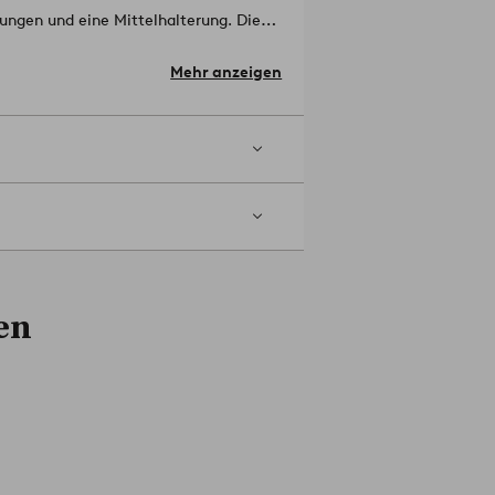
rungen und eine Mittelhalterung. Die
derlich. Die Mittelhalterung ist aus
Mehr anzeigen
. Wandabstand ca. 10,5 cm.
der Tragfähigkeit der Wand und von den
-02-0
en