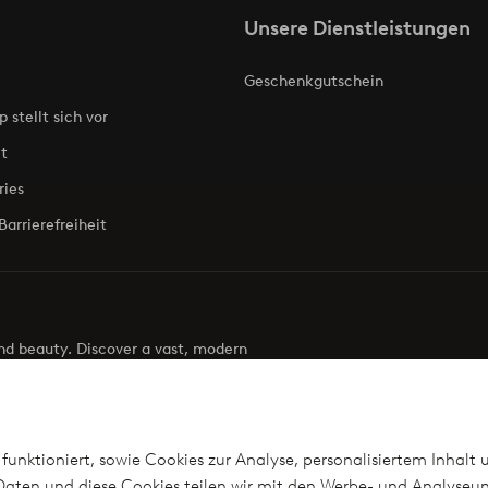
Unsere Dienstleistungen
Geschenkgutschein
p stellt sich vor
t
ries
Barrierefreiheit
 and beauty. Discover a vast, modern
g your next look effortless. It’s all here.
Visit Ellos
funktioniert, sowie Cookies zur Analyse, personalisiertem Inhalt 
aten und diese Cookies teilen wir mit den Werbe- und Analyseun