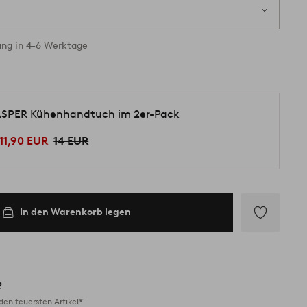
ung in 4-6 Werktage
SPER Kühenhandtuch im 2er-Pack
11,90 EUR
14 EUR
In den Warenkorb legen
Zu
Favoriten
hinzufügen
?
en teuersten Artikel*