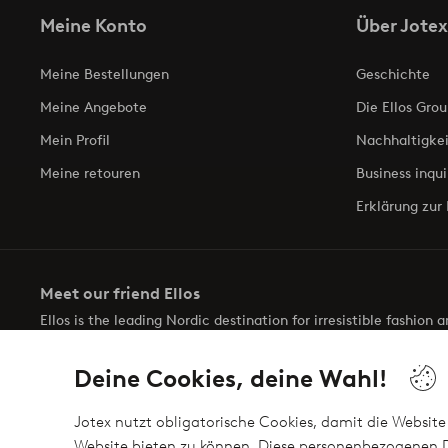
Meine Konto
Über Jotex
Meine Bestellungen
Geschichte
Meine Angebote
Die Ellos Grou
Mein Profil
Nachhaltigkei
Meine retouren
Business inqui
Erklärung zur 
Meet our friend Ellos
Ellos is the leading Nordic destination for irresistible fashion
selection of items and the latest trends, curated to make findin
Deine Cookies, deine Wahl!
Jotex nutzt obligatorische Cookies, damit die Website 
Website bieten zu können. Diese personenbezogenen D