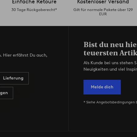
Einfache Retoure
Kostenloser Versand
30 Tage Rückgaberecht*
Gilt für normale Pakete über 129
EUR
Bist du neu hie
teuersten Artik
. Hier erfährst Du auch,
Als Kunde bei uns stehen S
Neuigkeiten und viel Inspir
Lieferung
Melde dich
agen
* Siehe Angebotsbedingungen 