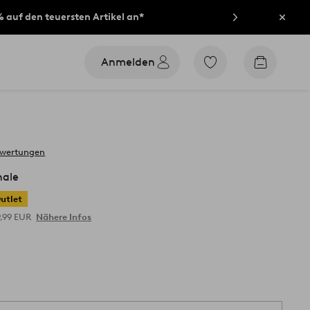
% auf den teuersten Artikel an*
Schli
Anmelden
Zu
Zum
den
Warenko
als
Favoriten
markierten
Produkten
gehen
ewertungen
ale
utlet
9,99 EUR
Nähere Infos