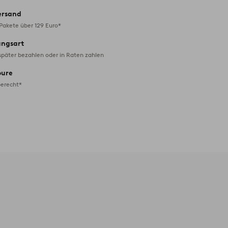
ersand
 Pakete über 129 Euro*
ungsart
später bezahlen oder in Raten zahlen
oure
erecht*