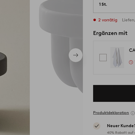
1 St.
2 vorrätig
Liefer
Ergänzen mit
CA
Nächstes
Produkt
Produktdeklaration
Neuer Kunde
40% Rabatt auf d