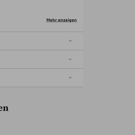
 40.0 cm.
Mehr anzeigen
ergrund ist, der die geeignetste Art
ipp/Ratschlag: Wenn Sie einen
ktflächen zum Boden mit Möbelfüßen
606-01-0
en