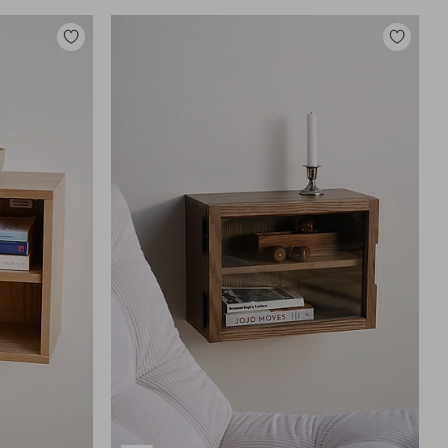
Zu
Zu
Favoriten
Favoriten
hinzufügen
hinzufüg