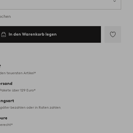
Wochen
In den Warenkorb legen
Zu
Favoriten
hinzufügen
?
en teuersten Artikel*
ersand
 Pakete über 129 Euro*
ungsart
später bezahlen oder in Raten zahlen
oure
erecht*