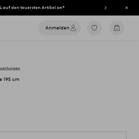
% auf den teuersten Artikel an*
Schli
Anmelden
Zu
Zum
den
Warenko
als
Favoriten
markierten
Produkten
gehen
ewertungen
e 195 cm