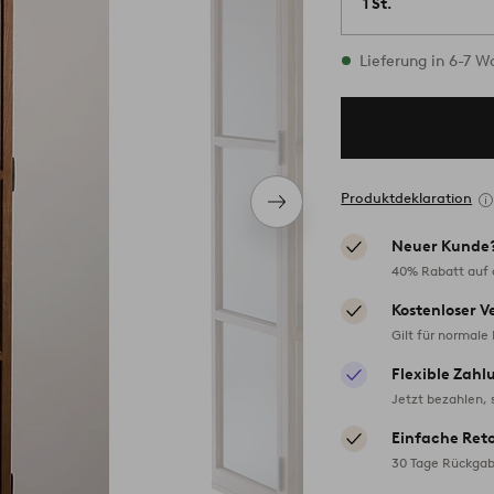
1 St.
Vorrätig
Lieferung in 6-7 
Produktdeklaration
Nächstes
Produkt
Neuer Kunde
40% Rabatt auf d
Kostenloser V
Gilt für normale
Flexible Zahl
Jetzt bezahlen, 
Einfache Ret
30 Tage Rückgab