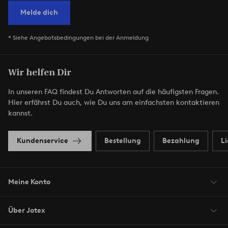
Melde dich
* Siehe Angebotsbedingungen bei der Anmeldung
Wir helfen Dir
In unseren FAQ findest Du Antworten auf die häufigsten Fragen.
Hier erfährst Du auch, wie Du uns am einfachsten kontaktieren
kannst.
Kundenservice
Bestellung
Bezahlung
L
Meine Konto
Über Jotex