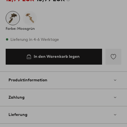
Farbe: Moosgrün
Vorrätig
Lieferung in 4-6 Werktage
In den Warenkorb legen
In den
Warenkorb
legen
Zu
Favoriten
hinzufüg
Produktinformation
Zahlung
Lieferung