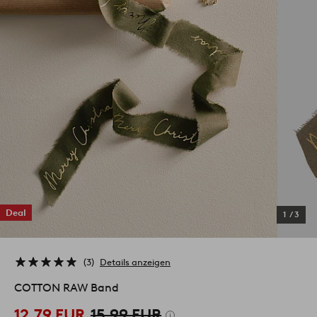
Deal
1
/
3
3
Details anzeigen
COTTON RAW Band
12,79 EUR
15,99 EUR