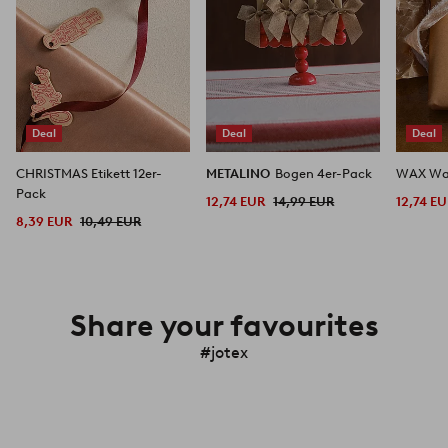
Deal
Deal
Deal
CHRISTMAS Etikett 12er-
METALINO
Bogen 4er-Pack
WAX Wa
Pack
12,74 EUR
14,99 EUR
12,74 E
8,39 EUR
10,49 EUR
Share your favourites
#jotex