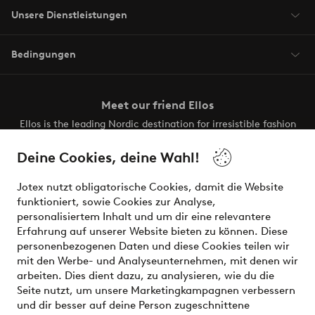
Unsere Dienstleistungen
Bedingungen
Meet our friend Ellos
Ellos is the leading Nordic destination for irresistible fashion
and beauty. Discover a vast, modern selection of items and
the latest trends, curated to make finding your next look
Deine Cookies, deine Wahl!
effortless. It’s all here.
Jotex nutzt obligatorische Cookies, damit die Website
Visit Ellos
funktioniert, sowie Cookies zur Analyse,
personalisiertem Inhalt und um dir eine relevantere
Erfahrung auf unserer Website bieten zu können. Diese
personenbezogenen Daten und diese Cookies teilen wir
mit den Werbe- und Analyseunternehmen, mit denen wir
Sichere Zahlungen - Jetzt bezahlen oder aufteilen
arbeiten. Dies dient dazu, zu analysieren, wie du die
Seite nutzt, um unsere Marketingkampagnen verbessern
Möchtest du mehr über
unsere
und dir besser auf deine Person zugeschnittene
Zahlungsmöglichkeiten
erfahren?