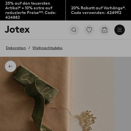
25% auf den teuersten
Artikel* + 10% extra auf
20% Rabatt auf Vorhänge*.
reduzierte Preise**. Code:
Code verwenden: 424992
424882
Jotex-
Zu
Zum
Logo
den
Warenkorb
–
als
zur
Favoriten
Dekoration
Weihnachtsdeko
Startseite
markierten
wechseln
Produkten
gehen
Zurück