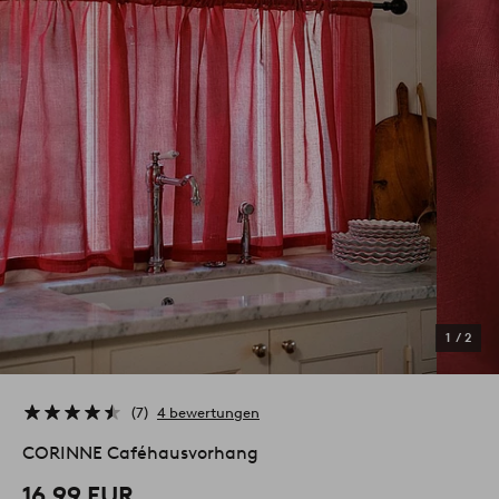
1
/
2
7
4 bewertungen
CORINNE Caféhausvorhang
16,99 EUR