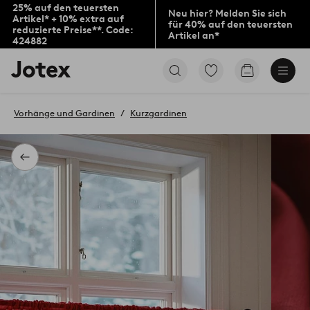
25% auf den teuersten
Neu hier? Melden Sie sich
Artikel* + 10% extra auf
für 40% auf den teuersten
reduzierte Preise**. Code:
Artikel an*
424882
Jotex-
Zu
Zum
Logo
den
Warenkorb
–
als
zur
Favoriten
Vorhänge und Gardinen
Kurzgardinen
Startseite
markierten
wechseln
Produkten
gehen
Zurück