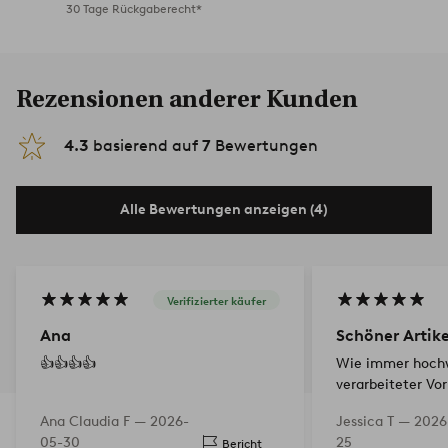
30 Tage Rückgaberecht*
Rezensionen anderer Kunden
4.3
basierend auf
7
Bewertungen
Alle Bewertungen anzeigen (4)
Verifizierter käufer
Ana
Schöner Artike
👍👍👍👍
Wie immer hoch
verarbeiteter Vo
Hellblau. Immer 
Ana Claudia F —
2026-
Jessica T —
2026
05-30
25
Bericht