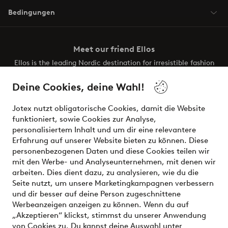
Bedingungen
Meet our friend Ellos
Ellos is the leading Nordic destination for irresistible fashion
and beauty. Discover a vast, modern selection of items and
the latest trends, curated to make finding your next look
Deine Cookies, deine Wahl!
effortless. It’s all here.
Jotex nutzt obligatorische Cookies, damit die Website
Visit Ellos
funktioniert, sowie Cookies zur Analyse,
personalisiertem Inhalt und um dir eine relevantere
Erfahrung auf unserer Website bieten zu können. Diese
personenbezogenen Daten und diese Cookies teilen wir
mit den Werbe- und Analyseunternehmen, mit denen wir
Sichere Zahlungen - Jetzt bezahlen oder aufteilen
arbeiten. Dies dient dazu, zu analysieren, wie du die
Seite nutzt, um unsere Marketingkampagnen verbessern
Möchtest du mehr über
unsere
und dir besser auf deine Person zugeschnittene
Zahlungsmöglichkeiten
erfahren?
Werbeanzeigen anzeigen zu können. Wenn du auf
„Akzeptieren“ klickst, stimmst du unserer Anwendung
von Cookies zu. Du kannst deine Auswahl unter