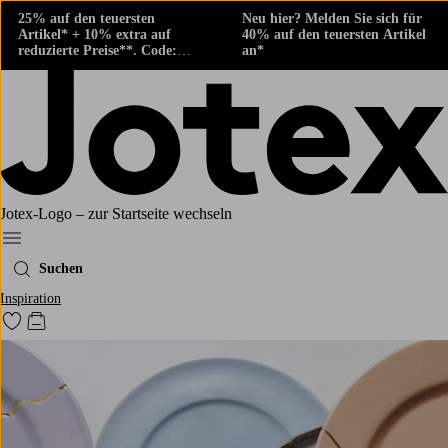
25% auf den teuersten
Neu hier? Melden Sie sich für
Artikel* + 10% extra auf
40% auf den teuersten Artikel
reduzierte Preise**. Code:
an*
424882
Jotex-Logo – zur Startseite wechseln
Ellos‘ Menü
Suchen
Inspiration
Zu den als Favoriten markierten Produkten gehen
Zum Warenkorb