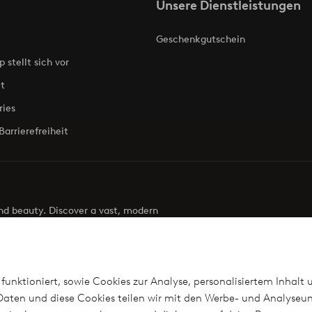
Unsere Dienstleistungen
Geschenkgutschein
p stellt sich vor
t
ries
Barrierefreiheit
 and beauty. Discover a vast, modern
g your next look effortless. It’s all here.
Visit Ellos
funktioniert, sowie Cookies zur Analyse, personalisiertem Inhalt 
aten und diese Cookies teilen wir mit den Werbe- und Analyseun