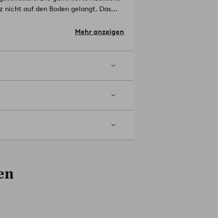
tz nicht auf den Boden gelangt. Das
e Matte nicht nur für die Eingangstür,
 100 % Polypropylen.
Mehr anzeigen
ummer: 1650791-01-47
en