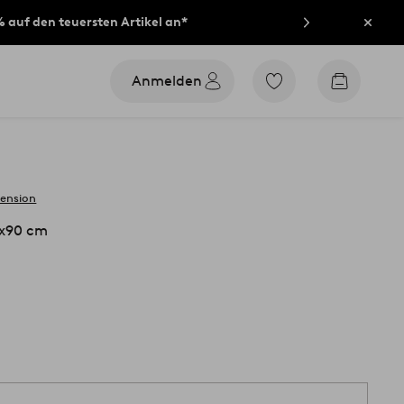
% auf den teuersten Artikel an*
Schli
Anmelden
Zu
Zum
den
Warenko
als
Favoriten
markierten
Produkten
gehen
zension
x90 cm