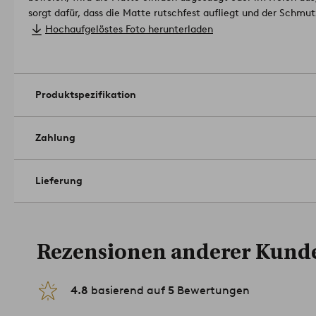
sorgt dafür, dass die Matte rutschfest aufliegt und der Schmu
strapazierfähige Material hat einen feinen Glanz, weshalb dies
Hochaufgelöstes Foto herunterladen
sondern auch für Wintergärten bestens geeignet ist.
Material:
Größe: 60x90 cm.
Pflegehinweis: Staubsaugen. Ausschütteln und lüften.
Artikeln
Produktspezifikation
Zahlung
Lieferung
Rezensionen anderer Kund
4.8
basierend auf
5
Bewertungen