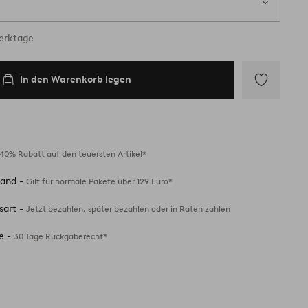
Werktage
In den Warenkorb legen
Zu
Favoriten
hinzufügen
40% Rabatt auf den teuersten Artikel*
sand -
Gilt für normale Pakete über 129 Euro*
sart -
Jetzt bezahlen, später bezahlen oder in Raten zahlen
e -
30 Tage Rückgaberecht*