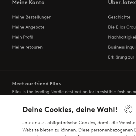
Meine Konto
Über Jotex
Meine Bestellungen
Geschichte
Meine Angebote
Die Ellos Grou
Mein Profil
Nachhaltigkei
Meine retouren
Business inqui
Erklärung zur 
Meet our friend Ellos
Ellos is the leading Nordic destination for irresistible fashion
selection of items and the latest trends, curated to make findin
Deine Cookies, deine Wahl!
Jotex nutzt obligatorische Cookies, damit die Website 
Website bieten zu können. Diese personenbezogenen D