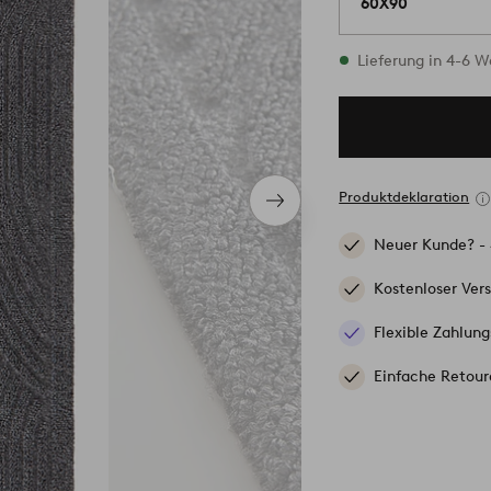
60X90
Vorrätig
Lieferung in 4-6 
Produktdeklaration
Nächstes
Produkt
Neuer Kunde? -
Kostenloser Ver
Flexible Zahlung
Einfache Retour