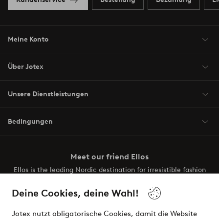
Meine Konto
Über Jotex
Unsere Dienstleistungen
Bedingungen
Meet our friend Ellos
Ellos is the leading Nordic destination for irresistible fashion
and beauty. Discover a vast, modern selection of items and
the latest trends, curated to make finding your next look
Deine Cookies, deine Wahl!
effortless. It’s all here.
Jotex nutzt obligatorische Cookies, damit die Website
Visit Ellos