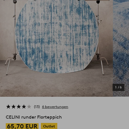
1
/
6
13
6 bewertungen
CELINI runder Florteppich
65,70 EUR
Outlet