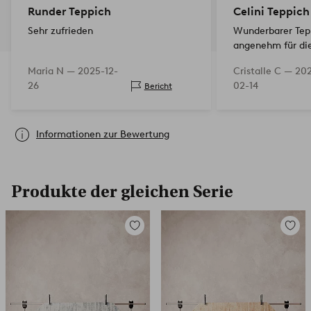
Runder Teppich
Celini Teppich
Sehr zufrieden
Wunderbarer Tep
angenehm für die
Maria N —
2025-12-
Cristalle C —
20
26
02-14
Bericht
Informationen zur Bewertung
Produkte der gleichen Serie
Zu
Zu
Favoriten
Favori
hinzufügen
hinzuf