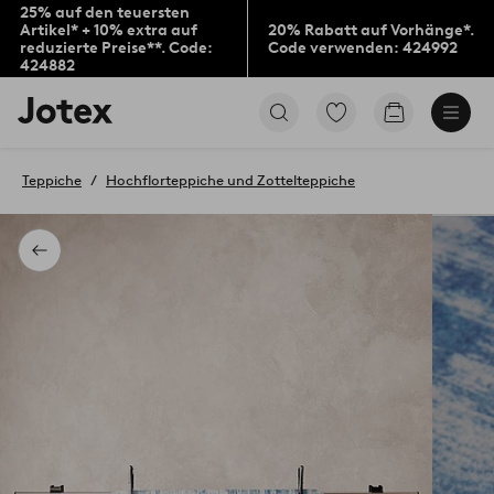
25% auf den teuersten
Artikel* + 10% extra auf
20% Rabatt auf Vorhänge*.
reduzierte Preise**. Code:
Code verwenden: 424992
424882
Jotex-
Zu
Zum
Logo
den
Warenkorb
–
als
zur
Favoriten
Teppiche
Hochflorteppiche und Zottelteppiche
Startseite
markierten
wechseln
Produkten
gehen
Zurück