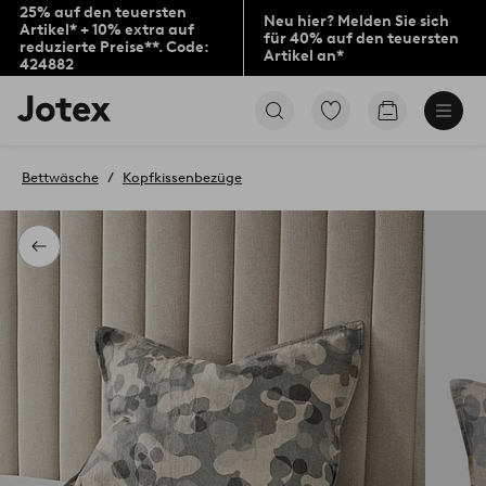
25% auf den teuersten
Neu hier? Melden Sie sich
Artikel* + 10% extra auf
für 40% auf den teuersten
reduzierte Preise**. Code:
Artikel an*
424882
Jotex-
Zu
Zum
Logo
den
Warenkorb
–
als
zur
Favoriten
Bettwäsche
Kopfkissenbezüge
Startseite
markierten
wechseln
Produkten
gehen
Zurück