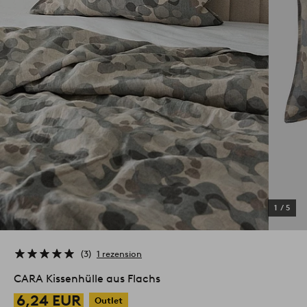
1
/
5
3
1 rezension
CARA Kissenhülle aus Flachs
6,24 EUR
Outlet