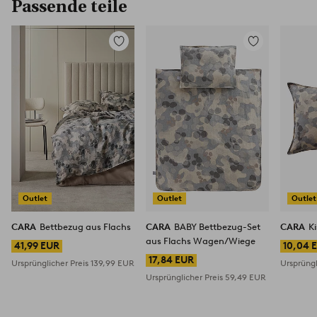
Passende teile
Zu
Zu
Favoriten
Favoriten
hinzufügen
hinzufügen
Outlet
Outlet
Outlet
CARA
Bettbezug aus Flachs
CARA
BABY Bettbezug-Set
CARA
K
aus Flachs Wagen/Wiege
41,99 EUR
10,04 
17,84 EUR
Ursprünglicher Preis
139,99 EUR
Ursprüngl
Ursprünglicher Preis
59,49 EUR