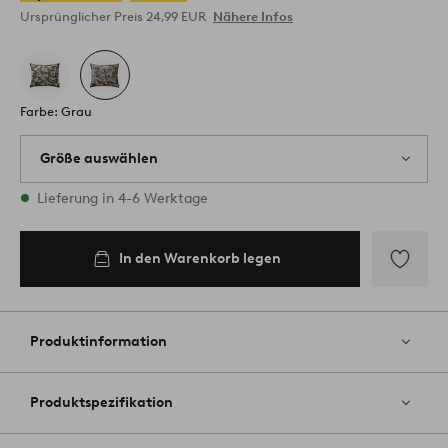
Ursprünglicher Preis
24,99 EUR
Nähere Infos
Farbe: Grau
Größe auswählen
3 Größen vorrätig
Lieferung in 4-6 Werktage
50X70
In den Warenkorb legen
In den
Warenkorb
legen
Zu
Favoriten
hinzufüg
Produktinformation
Produktspezifikation