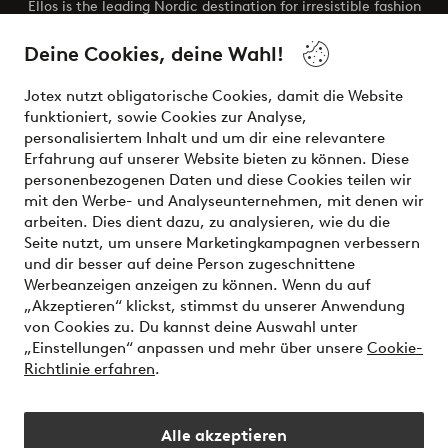
Ellos is the leading Nordic destination for irresistible fashion
and beauty. Discover a vast, modern selection of items and
the latest trends, curated to make finding your next look
Deine Cookies, deine Wahl!
effortless. It’s all here.
Jotex nutzt obligatorische Cookies, damit die Website
Visit Ellos
funktioniert, sowie Cookies zur Analyse,
personalisiertem Inhalt und um dir eine relevantere
Erfahrung auf unserer Website bieten zu können. Diese
personenbezogenen Daten und diese Cookies teilen wir
mit den Werbe- und Analyseunternehmen, mit denen wir
Sichere Zahlungen - Jetzt bezahlen oder aufteilen
arbeiten. Dies dient dazu, zu analysieren, wie du die
Seite nutzt, um unsere Marketingkampagnen verbessern
Möchtest du mehr über
unsere
und dir besser auf deine Person zugeschnittene
Zahlungsmöglichkeiten
erfahren?
Werbeanzeigen anzeigen zu können. Wenn du auf
„Akzeptieren“ klickst, stimmst du unserer Anwendung
von Cookies zu. Du kannst deine Auswahl unter
„Einstellungen“ anpassen und mehr über unsere
Cookie-
Richtlinie erfahren
.
Deutschland - Land auswählen
Alle akzeptieren