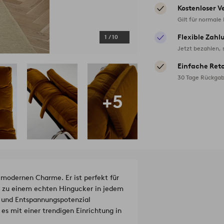
Kostenloser V
Gilt für normale
Flexible Zahl
1
/
10
Jetzt bezahlen, 
Einfache Ret
30 Tage Rückgab
+5
modernen Charme. Er ist perfekt für
n zu einem echten Hingucker in jedem
k und Entspannungspotenzial
es mit einer trendigen Einrichtung in