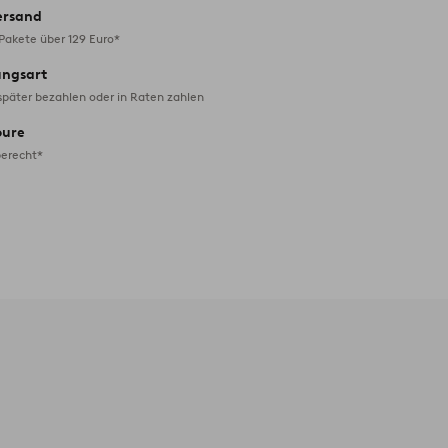
ersand
 Pakete über 129 Euro*
ungsart
später bezahlen oder in Raten zahlen
oure
erecht*