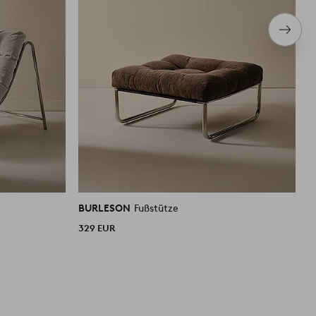
Nächs
Produ
BURLESON
Fußstütze
B
329 EUR
3