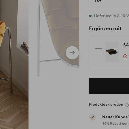
1 St.
Vorrätig
Lieferung in 8-10
Ergänzen mit
SA
Nächstes
Produkt
Produktdeklaration
Neuer Kunde
40% Rabatt auf d