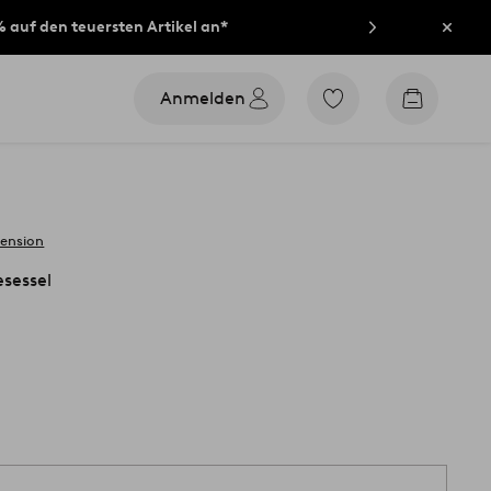
% auf den teuersten Artikel an*
Schli
Anmelden
Zu
Zum
den
Warenko
als
Favoriten
markierten
Produkten
gehen
zension
sessel