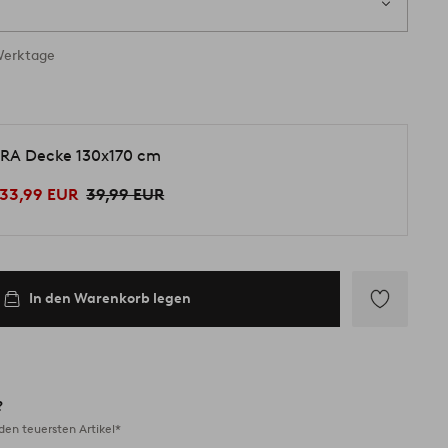
 Werktage
RA Decke 130x170 cm
33,99 EUR
39,99 EUR
In den Warenkorb legen
Zu
Favoriten
hinzufügen
?
en teuersten Artikel*