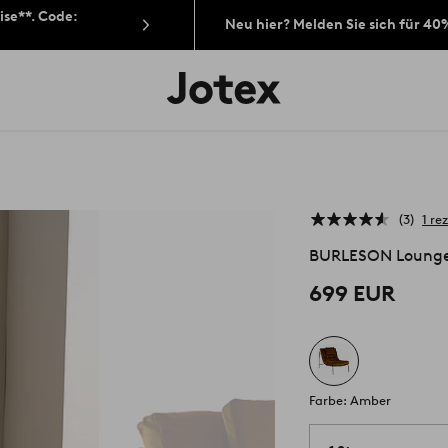
ise**. Code:
Neu hier? Melden Sie sich für 40
Jotex-
Logo
–
zur
Startseite
wechseln
3
1 re
BURLESON Lounge
699 EUR
Farbe: Amber