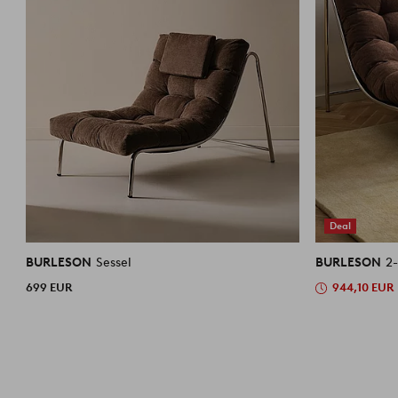
Deal
BURLESON
Sessel
BURLESON
2-
699 EUR
944,10 EUR