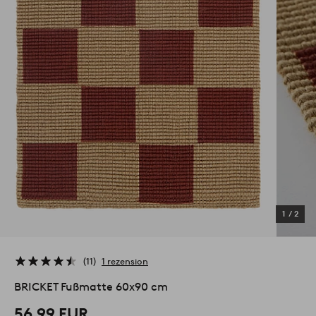
1
/
2
11
1 rezension
BRICKET Fußmatte 60x90 cm
56,99 EUR