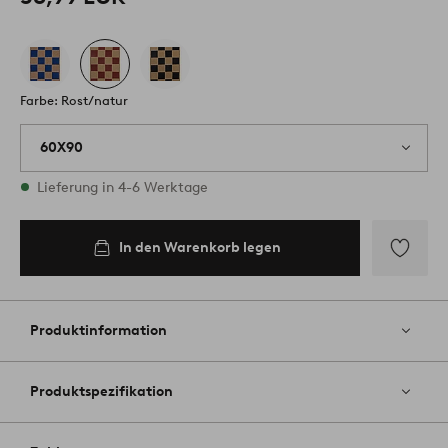
Farbe: Rost/natur
60X90
Vorrätig
Lieferung in 4-6 Werktage
In den Warenkorb legen
In den
Warenkorb
legen
Zu
Favoriten
hinzufüg
Produktinformation
Produktspezifikation