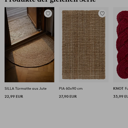
Zu
Zu
Favoriten
Favoriten
hinzufügen
hinzufügen
SILLA Türmatte aus Jute
PIA 60x90 cm
KNOT
F
22,99 EUR
27,90 EUR
33,99 E