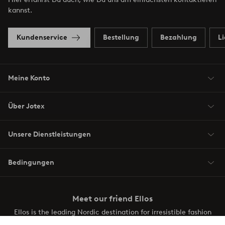
kannst.
Kundenservice
Bestellung
Bezahlung
L
Meine Konto
Über Jotex
Unsere Dienstleistungen
Bedingungen
Meet our friend Ellos
Ellos is the leading Nordic destination for irresistible fashion
and beauty. Discover a vast, modern selection of items and