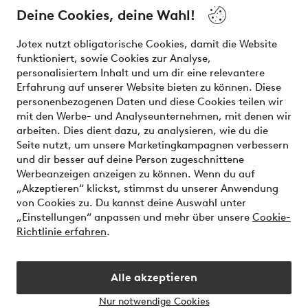
the latest trends, curated to make finding your next look
Deine Cookies, deine Wahl!
effortless. It’s all here.
Jotex nutzt obligatorische Cookies, damit die Website
Visit Ellos
funktioniert, sowie Cookies zur Analyse,
personalisiertem Inhalt und um dir eine relevantere
Erfahrung auf unserer Website bieten zu können. Diese
personenbezogenen Daten und diese Cookies teilen wir
mit den Werbe- und Analyseunternehmen, mit denen wir
Sichere Zahlungen - Jetzt bezahlen oder aufteilen
arbeiten. Dies dient dazu, zu analysieren, wie du die
Seite nutzt, um unsere Marketingkampagnen verbessern
Möchtest du mehr über
unsere
und dir besser auf deine Person zugeschnittene
Zahlungsmöglichkeiten
erfahren?
Werbeanzeigen anzeigen zu können. Wenn du auf
„Akzeptieren“ klickst, stimmst du unserer Anwendung
von Cookies zu. Du kannst deine Auswahl unter
„Einstellungen“ anpassen und mehr über unsere
Cookie-
Richtlinie erfahren
.
Deutschland - Land auswählen
Alle akzeptieren
Instagram
Facebook
Nur notwendige Cookies