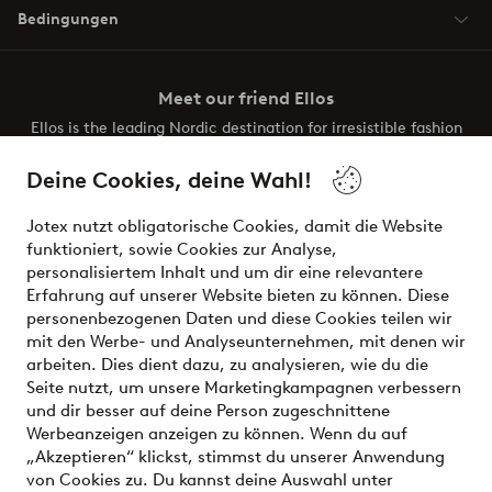
Bedingungen
Meet our friend Ellos
Ellos is the leading Nordic destination for irresistible fashion
and beauty. Discover a vast, modern selection of items and
the latest trends, curated to make finding your next look
Deine Cookies, deine Wahl!
effortless. It’s all here.
Jotex nutzt obligatorische Cookies, damit die Website
Visit Ellos
funktioniert, sowie Cookies zur Analyse,
personalisiertem Inhalt und um dir eine relevantere
Erfahrung auf unserer Website bieten zu können. Diese
personenbezogenen Daten und diese Cookies teilen wir
mit den Werbe- und Analyseunternehmen, mit denen wir
Sichere Zahlungen - Jetzt bezahlen oder aufteilen
arbeiten. Dies dient dazu, zu analysieren, wie du die
Seite nutzt, um unsere Marketingkampagnen verbessern
Möchtest du mehr über
unsere
und dir besser auf deine Person zugeschnittene
Zahlungsmöglichkeiten
erfahren?
Werbeanzeigen anzeigen zu können. Wenn du auf
„Akzeptieren“ klickst, stimmst du unserer Anwendung
von Cookies zu. Du kannst deine Auswahl unter