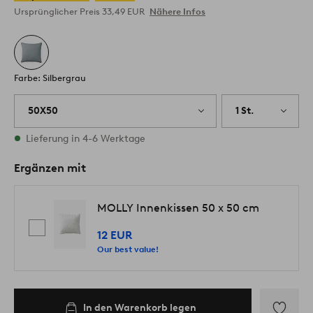
Ursprünglicher Preis
33,49 EUR
Nähere Infos
Farbe: Silbergrau
50X50
1 St.
Vorrätig
Lieferung in 4-6 Werktage
Ergänzen mit
MOLLY Innenkissen 50 x 50 cm
12 EUR
Our best value!
In den Warenkorb legen