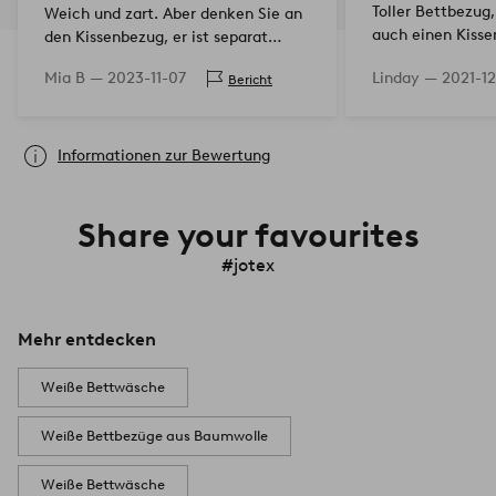
Toller Bettbezug,
Weich und zart. Aber denken Sie an
auch einen Kisse
den Kissenbezug, er ist separat
nicht im Text, da
erhältlich.
Mia B —
2023-11-07
Linday —
2021-1
Bericht
gekauft wurde. A
Schublade, als e
ohne Ki…
Informationen zur Bewertung
Share your favourites
#jotex
Mehr entdecken
Weiße Bettwäsche
Weiße Bettbezüge aus Baumwolle
Weiße Bettwäsche