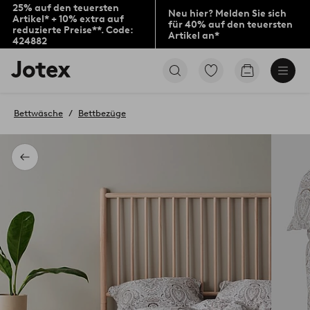
25% auf den teuersten
Neu hier? Melden Sie sich
Artikel* + 10% extra auf
für 40% auf den teuersten
reduzierte Preise**. Code:
Artikel an*
424882
Jotex-
Zu
Zum
Logo
den
Warenkorb
–
als
zur
Favoriten
Bettwäsche
Bettbezüge
Startseite
markierten
wechseln
Produkten
gehen
Zurück