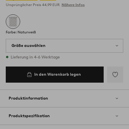
Ursprünglicher Preis
44,99 EUR
Nähere Infos
Farbe: Naturweiß
Größe auswählen
1 Größen vorrätig
Lieferung in 4-6 Werktage
In den Warenkorb legen
Zu
Favoriten
hinzufüg
Produktinformation
Produktspezifikation