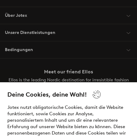
Über Jotex
Unsere Dienstleistungen
Bedingungen
Meet our friend Ellos
Ellos is the leading Nordic destination for irresistible fashion
and beauty. Discover a vast, modern selection of items and
the latest trends, curated to make finding your next look
Deine Cookies, deine Wahl!
effortless. It’s all here.
Jotex nutzt obligatorische Cookies, damit die Website
Visit Ellos
funktioniert, sowie Cookies zur Analyse,
personalisiertem Inhalt und um dir eine relevantere
Erfahrung auf unserer Website bieten zu können. Diese
personenbezogenen Daten und diese Cookies teilen wir