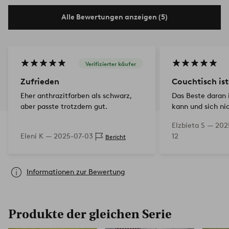
Alle Bewertungen anzeigen (5)
Verifizierter käufer
Zufrieden
Couchtisch ist
Eher anthrazitfarben als schwarz,
Das Beste daran i
aber passte trotzdem gut.
kann und sich ni
Couchtisch ist sc
Elzbieta S —
202
kein Wind verände
Eleni K —
2025-07-03
12
Bericht
👍🙂
Informationen zur Bewertung
Produkte der gleichen Serie