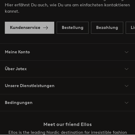
Hier erfährst Du auch, wie Du uns am einfachsten kontaktieren
kannst.
Kundenservice
Bestellung
Bezahlung
L
Meine Konto
Über Jotex
Unsere Dienstleistungen
Bedingungen
Meet our friend Ellos
Ellos is the leading Nordic destination for irresistible fashion