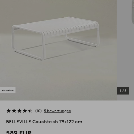
1
/
6
10
5 bewertungen
BELLEVILLE Couchtisch 79x122 cm
589 EUR