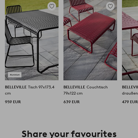
Zu
Zu
Favoriten
Favoriten
hinzufügen
hinzufügen
BELLEVILLE
Tisch 97x173,4
BELLEVILLE
Couchtisch
BELLEVI
cm
79x122 cm
draußen,
959 EUR
639 EUR
479 EUR
Share your favourites