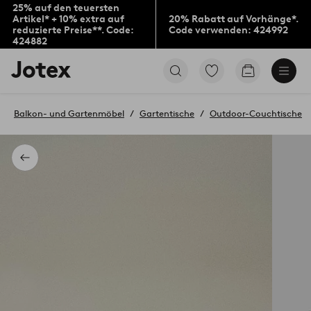
25% auf den teuersten
Artikel* + 10% extra auf
20% Rabatt auf Vorhänge*.
reduzierte Preise**. Code:
Code verwenden: 424992
424882
Jotex-
Zu
Zum
Logo
den
Warenkorb
–
als
zur
Favoriten
Balkon- und Gartenmöbel
Gartentische
Outdoor-Couchtische
Startseite
markierten
wechseln
Produkten
gehen
Zurück