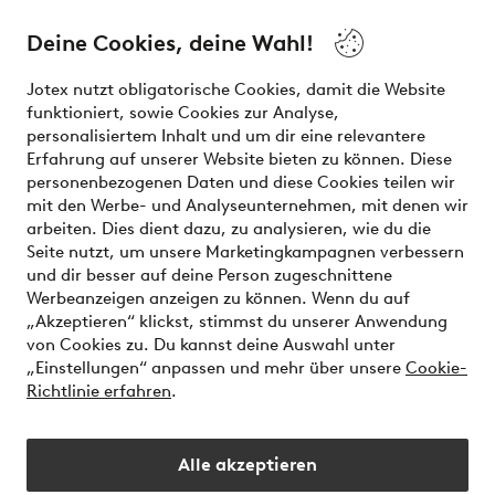
and beauty. Discover a vast, modern selection of items and
the latest trends, curated to make finding your next look
Deine Cookies, deine Wahl!
effortless. It’s all here.
Jotex nutzt obligatorische Cookies, damit die Website
Visit Ellos
funktioniert, sowie Cookies zur Analyse,
personalisiertem Inhalt und um dir eine relevantere
Erfahrung auf unserer Website bieten zu können. Diese
personenbezogenen Daten und diese Cookies teilen wir
mit den Werbe- und Analyseunternehmen, mit denen wir
Sichere Zahlungen - Jetzt bezahlen oder aufteilen
arbeiten. Dies dient dazu, zu analysieren, wie du die
Seite nutzt, um unsere Marketingkampagnen verbessern
Möchtest du mehr über
unsere
und dir besser auf deine Person zugeschnittene
Zahlungsmöglichkeiten
erfahren?
Werbeanzeigen anzeigen zu können. Wenn du auf
„Akzeptieren“ klickst, stimmst du unserer Anwendung
von Cookies zu. Du kannst deine Auswahl unter
„Einstellungen“ anpassen und mehr über unsere
Cookie-
Richtlinie erfahren
.
Deutschland - Land auswählen
Alle akzeptieren
Instagram
Facebook