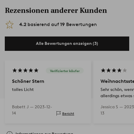
Rezensionen anderer Kunden
4.2
basierend auf
19
Bewertungen
Alle Bewertungen anzeigen (3)
Verifizierter käufer
Schöner Stern
Weihnachtsst
tolles Licht
Sehr schön, wenn
allerdings etwas
zusammenzubau
Babett J —
2023-12-
Jessica S —
2023
14
13
Bericht