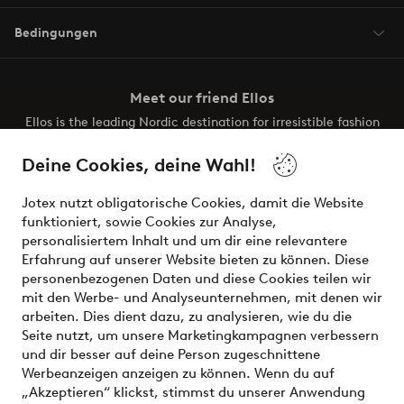
Bedingungen
Meet our friend Ellos
Ellos is the leading Nordic destination for irresistible fashion
and beauty. Discover a vast, modern selection of items and
the latest trends, curated to make finding your next look
Deine Cookies, deine Wahl!
effortless. It’s all here.
Jotex nutzt obligatorische Cookies, damit die Website
Visit Ellos
funktioniert, sowie Cookies zur Analyse,
personalisiertem Inhalt und um dir eine relevantere
Erfahrung auf unserer Website bieten zu können. Diese
personenbezogenen Daten und diese Cookies teilen wir
mit den Werbe- und Analyseunternehmen, mit denen wir
Sichere Zahlungen - Jetzt bezahlen oder aufteilen
arbeiten. Dies dient dazu, zu analysieren, wie du die
Seite nutzt, um unsere Marketingkampagnen verbessern
Möchtest du mehr über
unsere
und dir besser auf deine Person zugeschnittene
Zahlungsmöglichkeiten
erfahren?
Werbeanzeigen anzeigen zu können. Wenn du auf
„Akzeptieren“ klickst, stimmst du unserer Anwendung