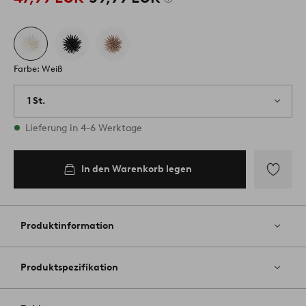
Farbe: Weiß
1 St.
Vorrätig
Lieferung in 4-6 Werktage
In den Warenkorb legen
Zu
Favoriten
hinzufüg
Produktinformation
Produktspezifikation