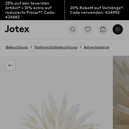
25% auf den teuersten
Artikel* + 10% extra auf
20% Rabatt auf Vorhänge*.
reduzierte Preise**. Code:
Code verwenden: 424992
424882
Jotex-
Zu
Zum
Logo
den
Warenkorb
–
als
zur
Favoriten
Beleuchtung
Weihnachtsbeleuchtung
Adventssterne
Startseite
markierten
wechseln
Produkten
gehen
Zurück