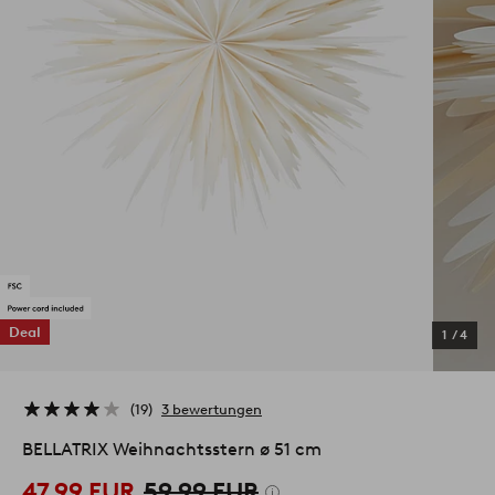
Deal
1
/
4
19
3 bewertungen
BELLATRIX Weihnachtsstern ø 51 cm
47,99 EUR
59,99 EUR