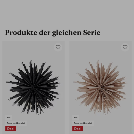
Produkte der gleichen Serie
Zu
Zu
Favoriten
Favori
hinzufügen
hinzuf
Deal
Deal