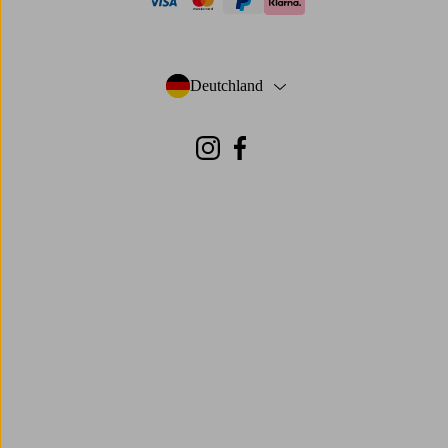
visa
mastercard
paypal
klarna
Deutchland
- Land auswählen
Instagram
Facebook