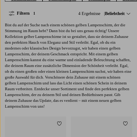
Filtern
4 Ergebnisse
Sortieren nach:
Beliebtheit
1
Bist du auf der Suche nach einem schönen gelben Lampenschirm, der die
Stimmung im Raum hebt? Dann bist du bei uns genau richtig! Unsere
Kollektion gelber Lampenschirme ist so gestaltet, dass sie deinem Zuhause
den perfekten Hauch von Eleganz und Stil verleiht. Egal, ob du ein
modernes oder klassisches Design bevorzugst, wir haben einen gelben
Lampenschirm, der deinem Geschmack entspricht. Mit einem gelben
Lampenschirm kannst du eine warme und einladende Beleuchtung schaffen,
die deinem Raum eine zusätzliche Dimension der Schönheit verleiht. Egal,
ob du einen großen oder einen kleinen Lampenschirm suchst, wir haben eine
große Auswahl für dich. Verschönere dein Zuhause mit einem schönen
gelben Lampenschirm und lass das Licht einen schönen Schein in deinem
Raum verbreiten. Entdecke unser Sortiment und finde den perfekten gelben
Lampenschirm, der zu deinem Stil und deinen Bedürfnissen passt. Gib
deinem Zuhause das Update, das es verdient – mit einem neuen gelben
Lampenschirm von uns!
Zu Favoriten hinzufügen
Zu Fa