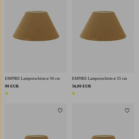
EMPIRE Lampenschirm ø 50 cm
EMPIRE Lampenschirm ø 35 cm
99 EUR
56,99 EUR
1 Farbe
1 Farbe
Zu Favoriten hinzufügen
Zu Fa