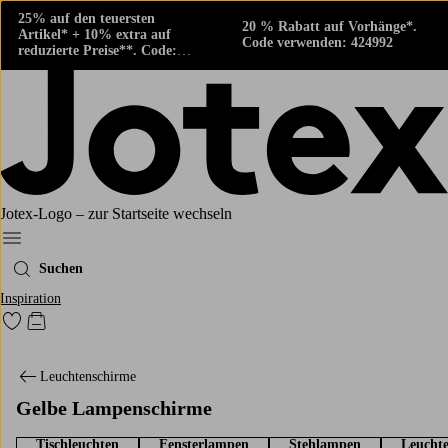
25% auf den teuersten
20 % Rabatt auf Vorhänge*.
Artikel* + 10% extra auf
Code verwenden: 424992
reduzierte Preise**. Code:
424882
Jotex-Logo – zur Startseite wechseln
Ellos‘ Menü
Suchen
Inspiration
Zu den als Favoriten markierten Produkten gehen
Zum Warenkorb
Leuchtenschirme
Gelbe Lampenschirme
Tischleuchten
Fensterlampen
Stehlampen
Leucht