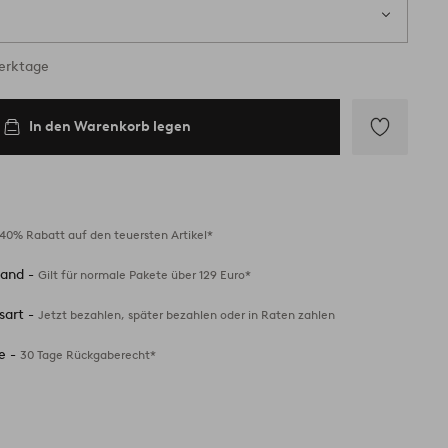
Werktage
In den Warenkorb legen
Zu
Favoriten
hinzufügen
40% Rabatt auf den teuersten Artikel*
sand -
Gilt für normale Pakete über 129 Euro*
sart -
Jetzt bezahlen, später bezahlen oder in Raten zahlen
e -
30 Tage Rückgaberecht*