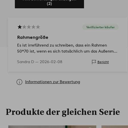
(2)
Verifizierter käufer
Rahmengröße
Es ist irreführend zu schreiben, dass ein Rahmen
50*70 ist, wenn es sich tatsächlich um das Außenmaß
der Rahmenkante handelt und nicht für ein Bild von
Sandra D —
2026-02-08
Bericht
50*70 cm.
Informationen zur Bewertung
Produkte der gleichen Serie