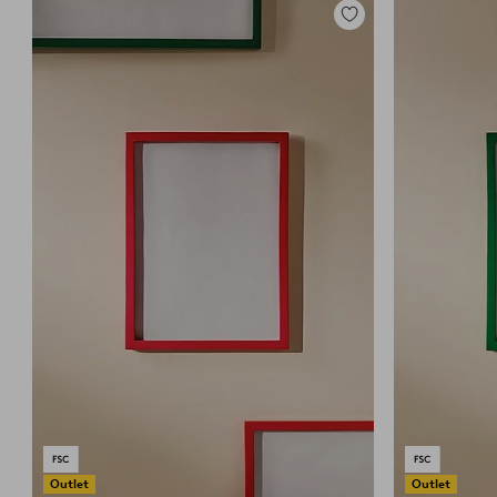
Zu
Favoriten
hinzufügen
Outlet
Outlet