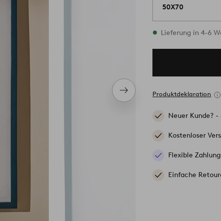
50X70
Vorrätig
Lieferung in 4-6 
Nächstes
Produktdeklaration
Produkt
Neuer Kunde? -
Kostenloser Ver
Flexible Zahlung
Einfache Retour