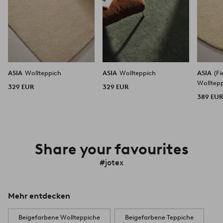
ASIA
Wollteppich
ASIA
Wollteppich
ASIA
(F
Wolltep
329 EUR
329 EUR
389 EU
Share your favourites
#jotex
Mehr entdecken
Beigefarbene Wollteppiche
Beigefarbene Teppiche