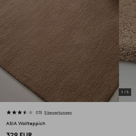
1
/
5
13
5 bewertungen
ASIA Wollteppich
329 EUR