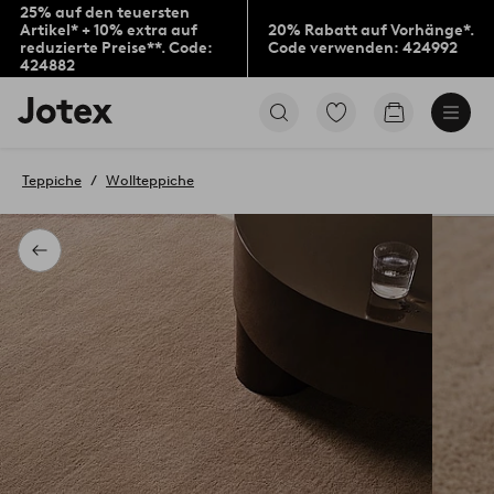
25% auf den teuersten
Artikel* + 10% extra auf
20% Rabatt auf Vorhänge*.
reduzierte Preise**. Code:
Code verwenden: 424992
424882
Jotex-
Zu
Zum
Logo
den
Warenkorb
–
als
zur
Favoriten
Teppiche
Wollteppiche
Startseite
markierten
wechseln
Produkten
gehen
Zurück