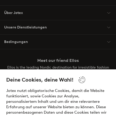
Über Jotex
Unsere Dienstleistungen
Bedingungen
Meet our friend Ellos
Ellos is the leading Nordic destination for irresistible fashion
and beauty. Discover a vast, modern selection of items and
the latest trends, curated to make finding your next look
Deine Cookies, deine Wahl!
effortless. It’s all here.
Jotex nutzt obligatorische Cookies, damit die Website
Visit Ellos
funktioniert, sowie Cookies zur Analyse,
personalisiertem Inhalt und um dir eine relevantere
Erfahrung auf unserer Website bieten zu können. Diese
personenbezogenen Daten und diese Cookies teilen wir