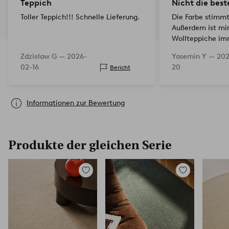
Teppich
Nicht die best
Toller Teppich!!! Schnelle Lieferung.
Die Farbe stimmt
Außerdem ist mir
Wollteppiche im
monatelang viele
Zdzisław G —
2026-
Yasemin Y —
202
können. Ich finde
02-16
20
Bericht
Teppich durchs…
Informationen zur Bewertung
Produkte der gleichen Serie
Zu
Zu
Favoriten
Favoriten
hinzufügen
hinzufügen