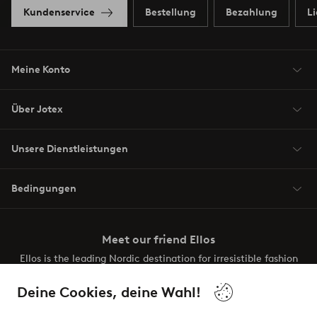
Kundenservice
Bestellung
Bezahlung
L
Meine Konto
Über Jotex
Unsere Dienstleistungen
Bedingungen
Meet our friend Ellos
Ellos is the leading Nordic destination for irresistible fashion
and beauty. Discover a vast, modern selection of items and
the latest trends, curated to make finding your next look
Deine Cookies, deine Wahl!
effortless. It’s all here.