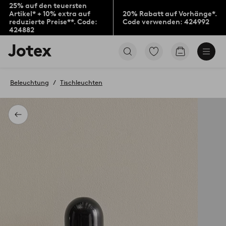
25% auf den teuersten
Artikel* + 10% extra auf
20% Rabatt auf Vorhänge*.
reduzierte Preise**. Code:
Code verwenden: 424992
424882
Jotex-
Zu
Zum
Logo
den
Warenkorb
–
als
zur
Favoriten
Beleuchtung
Tischleuchten
Startseite
markierten
wechseln
Produkten
gehen
Zurück