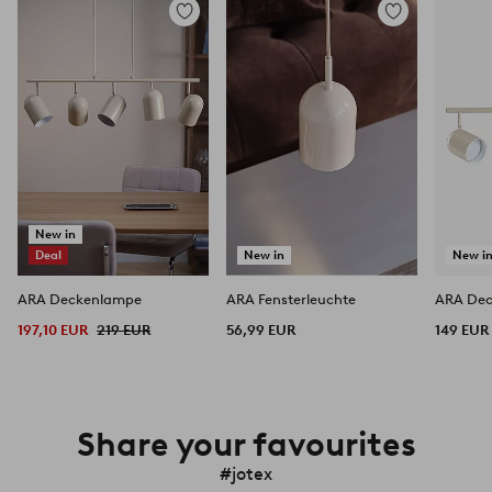
Zu
Zu
Favoriten
Favoriten
hinzufügen
hinzufügen
New in
Deal
New in
New i
ARA Deckenlampe
ARA Fensterleuchte
ARA De
197,10 EUR
219 EUR
56,99 EUR
149 EUR
Share your favourites
#jotex