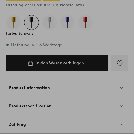
Ursprünglicher Preis
109 EUR
Nähere Infos
Farbe: Schwarz
Vorrätig
Lieferung in 4-6 Werktage
In den Warenkorb legen
In den
Warenkorb
legen
Zu
Favoriten
hinzufüg
Produktinformation
Produktspezifikation
Zahlung