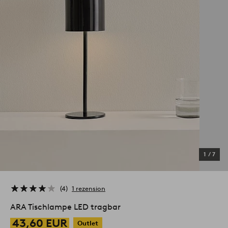
1
/
7
4
1 rezension
ARA Tischlampe LED tragbar
43,60 EUR
Outlet