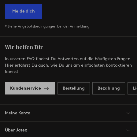
Melde dich
* Siehe Angebotsbedingungen bei der Anmeldung
Wir helfen Dir
In unseren FAQ findest Du Antworten auf die häufigsten Fragen.
Hier erfährst Du auch, wie Du uns am einfachsten kontaktieren
kannst.
Kundenservice
Bestellung
Bezahlung
L
Meine Konto
Über Jotex