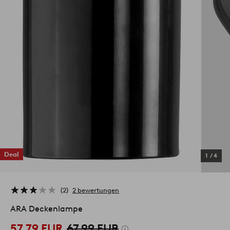
Deal
1
/
4
2
2 bewertungen
ARA Deckenlampe
57,79 EUR
67,99 EUR