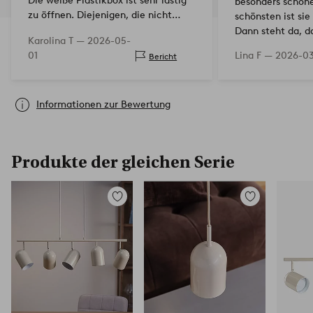
Die weiße Plastikbox ist sehr lästig
besonders schöne
zu öffnen. Diejenigen, die nicht
schönsten ist sie
bohren möchten oder können,
Dann steht da, d
Karolina T —
2026-05-
wegen der Steckdose, sollten eine
Deckenrosette da
01
Lina F —
2026-0
Bericht
andere Lampe kaufen. Es ist mö…
ich auch gemac
Informationen zur Bewertung
Produkte der gleichen Serie
Zu
Zu
Favoriten
Favoriten
hinzufügen
hinzufügen