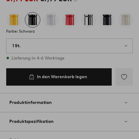
Farbe: Schwarz
1 St.
Vorrätig
Lieferung in 4-6 Werktage
In den Warenkorb legen
Zu
Favoriten
hinzufüg
Produktinformation
Produktspezifikation