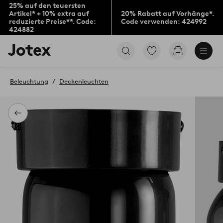
25% auf den teuersten
Artikel* + 10% extra auf
20% Rabatt auf Vorhänge*.
reduzierte Preise**. Code:
Code verwenden: 424992
424882
Jotex-
Zu
Zum
Logo
den
Warenkorb
–
als
zur
Favoriten
Beleuchtung
Deckenleuchten
Startseite
markierten
wechseln
Produkten
gehen
Zurück