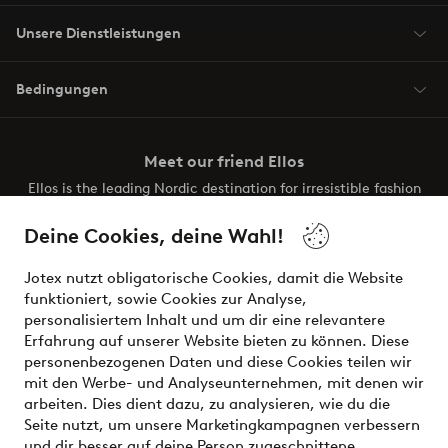
Unsere Dienstleistungen
Bedingungen
Meet our friend Ellos
Ellos is the leading Nordic destination for irresistible fashion
and beauty. Discover a vast, modern selection of items and
the latest trends, curated to make finding your next look
Deine Cookies, deine Wahl!
effortless. It’s all here.
Jotex nutzt obligatorische Cookies, damit die Website
Visit Ellos
funktioniert, sowie Cookies zur Analyse,
personalisiertem Inhalt und um dir eine relevantere
Erfahrung auf unserer Website bieten zu können. Diese
personenbezogenen Daten und diese Cookies teilen wir
mit den Werbe- und Analyseunternehmen, mit denen wir
Sichere Zahlungen - Jetzt bezahlen oder aufteilen
arbeiten. Dies dient dazu, zu analysieren, wie du die
Seite nutzt, um unsere Marketingkampagnen verbessern
Möchtest du mehr über
unsere
und dir besser auf deine Person zugeschnittene
Zahlungsmöglichkeiten
erfahren?