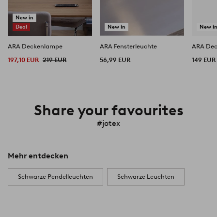
New in
Deal
New in
New i
ARA Deckenlampe
ARA Fensterleuchte
ARA De
197,10 EUR
219 EUR
56,99 EUR
149 EUR
Share your favourites
#jotex
Mehr entdecken
Schwarze Pendelleuchten
Schwarze Leuchten