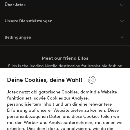
Über Jotex
Unsere Dienstleistungen
Bedingungen
Meet our friend Ellos
Ellos is the leading Nordic destination for irresistible fashion
and beauty. Discover a vast, modern selection of items and
the latest trends, curated to make finding your next look
Deine Cookies, deine Wahl!
effortless. It’s all here.
Jotex nutzt obligatorische Cookies, damit die Website
Visit Ellos
funktioniert, sowie Cookies zur Analyse,
personalisiertem Inhalt und um dir eine relevantere
Erfahrung auf unserer Website bieten zu können. Diese
personenbezogenen Daten und diese Cookies teilen wir
mit den Werbe- und Analyseunternehmen, mit denen wir
Sichere Zahlungen - Jetzt bezahlen oder aufteilen
arbeiten. Dies dient dazu, zu analysieren, wie du die