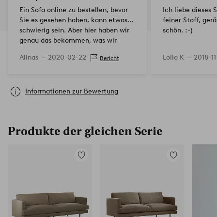
Ein Sofa online zu bestellen, bevor
Ich liebe dieses 
Sie es gesehen haben, kann etwas
feiner Stoff, ger
schwierig sein. Aber hier haben wir
schön. :-)
genau das bekommen, was wir
erwartet hatten. Ich habe in der
Alinas —
2020-02-22
Lollo K —
2018-11
Bericht
Farbe „Leine…
Informationen zur Bewertung
Produkte der gleichen Serie
Zu
Zu
Favoriten
Favoriten
hinzufügen
hinzufügen