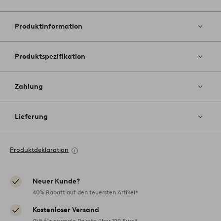
Zu
Favoriten
hinzufüg
Produktinformation
Produktspezifikation
Zahlung
Lieferung
Produktdeklaration
Neuer Kunde?
40% Rabatt auf den teuersten Artikel*
Kostenloser Versand
Gilt für normale Pakete über 129 Euro*