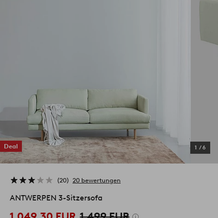
Deal
1
/
6
20
20 bewertungen
ANTWERPEN 3-Sitzersofa
1.049,30 EUR
1.499 EUR