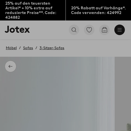
25% auf den teuersten
Artikel* + 10% extra auf
20% Rabatt auf Vorhänge*.
reduzierte Preise**. Code:
Code verwenden: 424992
424882
Jotex-
Zu
Zum
Logo
den
Warenkorb
–
als
zur
Favoriten
Möbel
Sofas
3-Sitzer-Sofas
Startseite
markierten
wechseln
Produkten
gehen
Zurück