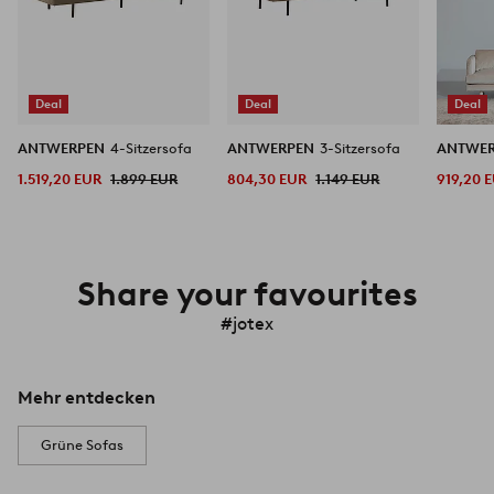
Deal
Deal
Deal
ANTWERPEN
4-Sitzersofa
ANTWERPEN
3-Sitzersofa
ANTWE
1.519,20 EUR
1.899 EUR
804,30 EUR
1.149 EUR
919,20 
Share your favourites
#jotex
Mehr entdecken
Grüne Sofas