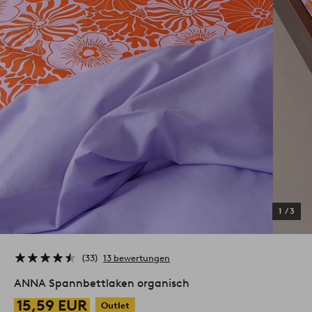
1
/
3
33
13 bewertungen
ANNA Spannbettlaken organisch
15,59 EUR
Outlet