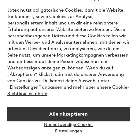
effortless. It’s all here.
Jotex nutzt obligatorische Cookies, damit die Website
Visit Ellos
funktioniert, sowie Cookies zur Analyse,
personalisiertem Inhalt und um dir eine relevantere
Erfahrung auf unserer Website bieten zu können. Diese
personenbezogenen Daten und diese Cookies teilen wir
mit den Werbe- und Analyseunternehmen, mit denen wir
Sichere Zahlungen - Jetzt bezahlen oder aufteilen
arbeiten. Dies dient dazu, zu analysieren, wie du die
Seite nutzt, um unsere Marketingkampagnen verbessern
Möchtest du mehr über
unsere
und dir besser auf deine Person zugeschnittene
Zahlungsmöglichkeiten
erfahren?
Werbeanzeigen anzeigen zu können. Wenn du auf
„Akzeptieren“ klickst, stimmst du unserer Anwendung
von Cookies zu. Du kannst deine Auswahl unter
„Einstellungen“ anpassen und mehr über unsere
Cookie-
Richtlinie erfahren
.
Deutschland - Land auswählen
Alle akzeptieren
Instagram
Facebook
Nur notwendige Cookies
Einstellungen