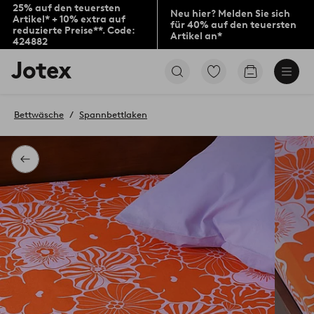
25% auf den teuersten
Neu hier? Melden Sie sich
Artikel* + 10% extra auf
für 40% auf den teuersten
reduzierte Preise**. Code:
Artikel an*
424882
Jotex-
Zu
Zum
Logo
den
Warenkorb
–
als
zur
Favoriten
Bettwäsche
Spannbettlaken
Startseite
markierten
wechseln
Produkten
gehen
Zurück