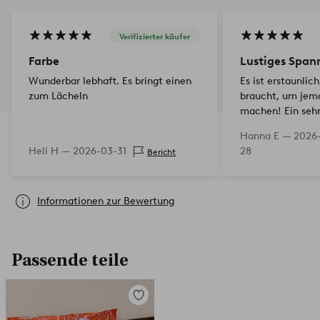
Verifizierter käufer
Farbe
Lustiges Span
Wunderbar lebhaft. Es bringt einen
Es ist erstaunlic
zum Lächeln
braucht, um jem
machen! Ein seh
Spannbetttuch u
Hanna E —
2026
Qualität.
Heli H —
2026-03-31
28
Bericht
Informationen zur Bewertung
Passende teile
Zu
Favoriten
hinzufügen