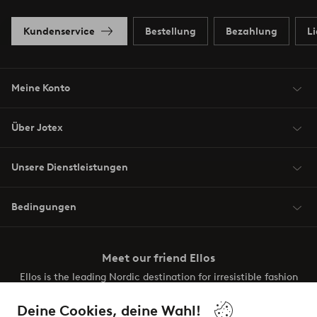
Kundenservice
Bestellung
Bezahlung
L
Meine Konto
Über Jotex
Unsere Dienstleistungen
Bedingungen
Meet our friend Ellos
Ellos is the leading Nordic destination for irresistible fashion
and beauty. Discover a vast, modern selection of items and
the latest trends, curated to make finding your next look
Deine Cookies, deine Wahl!